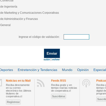
 Comercial
de Ingeniería
de Marketing y Comunicaciones Corporativas
de Administración y Finanzas
 General
Ingrese el código de validación:
subir
|
volver
Deportes
Entretención y Tendencias
Mundo
Opinión
Especia
Noticias en tu Mail
Feeds RSS
Podcas
Reciba directamente
Reciba gratis y en
Reciba g
en su correo
tiempo real las noticias
tiempo r
electrónico los últimos
de cooperativa.cl
digital d
titulares de
program
cooperativa.cl
Suscribirse
Suscrib
Regístrese