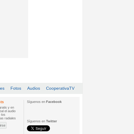
les
Fotos
Audios
CooperativaTV
ts
Síguenos en
Facebook
ratis y en
eal el audio
e los
as radiales
Síguenos en
Twitter
irse