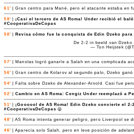
61'
|
Gran centro para Mané, pero el atacante estaba en f
59'
|
¡Casi el tercero de AS Roma! Under recibió el bal
#CooperativaDeCopas
58'
|
Revisa cómo fue la conquista de Edin Dzeko para
De 2-2 in beeld van Dzeko.
— Ton Heijstek (@
57'
|
Manolas logró ganarle a Salah en una complicada acc
56'
|
Gran centro de Kolarov al segundo palo, Dzeko ganó 
54'
|
Falta sobre Dzeko de Alexander-Arnold. Casi fue penal,
52'
|
Cambio en AS Roma: Cengiz Under reemplazó a Pe
51'
|
¡Goooool de AS Roma! Edin Dzeko convierte el 2-2 
#CooperativaDeCopas
48'
|
AS Roma intenta generar peligro, pero Liverpool se d
46'
|
Aparecía solo Salah, pero en leve posición de adelan