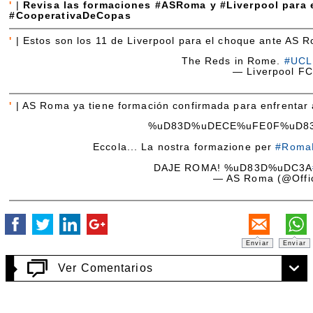
'
|
Revisa las formaciones #ASRoma y #Liverpool para e
#CooperativaDeCopas
'
|
Estos son los 11 de Liverpool para el choque ante AS 
The Reds in Rome.
#UCL
— Liverpool F
'
|
AS Roma ya tiene formación confirmada para enfrentar 
%uD83D%uDECE%uFE0F%uD8
Eccola... La nostra formazione per
#Roma
DAJE ROMA! %uD83D%uDC3A
— AS Roma (@Offi
Enviar
Enviar
Ver Comentarios