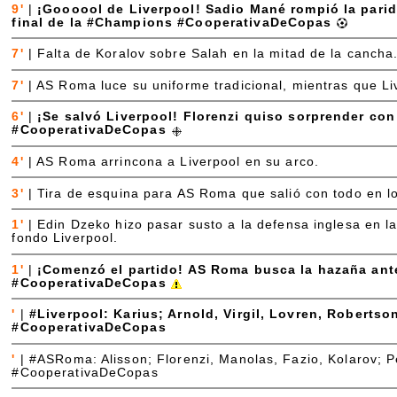
9'
|
¡Goooool de Liverpool! Sadio Mané rompió la parida
final de la #Champions #CooperativaDeCopas
7'
|
Falta de Koralov sobre Salah en la mitad de la cancha.
7'
|
AS Roma luce su uniforme tradicional, mientras que Li
6'
|
¡Se salvó Liverpool! Florenzi quiso sorprender co
#CooperativaDeCopas
4'
|
AS Roma arrincona a Liverpool en su arco.
3'
|
Tira de esquina para AS Roma que salió con todo en lo
1'
|
Edin Dzeko hizo pasar susto a la defensa inglesa en la
fondo Liverpool.
1'
|
¡Comenzó el partido! AS Roma busca la hazaña ant
#CooperativaDeCopas
'
|
#Liverpool: Karius; Arnold, Virgil, Lovren, Roberts
#CooperativaDeCopas
'
|
#ASRoma: Alisson; Florenzi, Manolas, Fazio, Kolarov; P
#CooperativaDeCopas