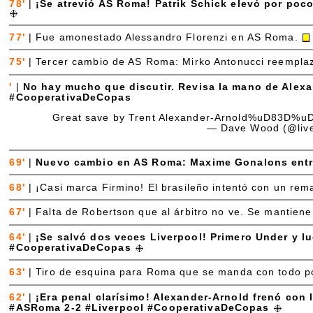
78'
|
¡Se atrevió AS Roma! Patrik Schick elevó por poc
77'
|
Fue amonestado Alessandro Florenzi en AS Roma.
75'
|
Tercer cambio de AS Roma: Mirko Antonucci reempl
'
|
No hay mucho que discutir. Revisa la mano de Alexa
#CooperativaDeCopas
Great save by Trent Alexander-Arnold%uD83D%
— Dave Wood (@liv
69'
|
Nuevo cambio en AS Roma: Maxime Gonalons entr
68'
|
¡Casi marca Firmino! El brasileño intentó con un re
67'
|
Falta de Robertson que al árbitro no ve. Se mantien
64'
|
¡Se salvó dos veces Liverpool! Primero Under y l
#CooperativaDeCopas
63'
|
Tiro de esquina para Roma que se manda con todo po
62'
|
¡Era penal clarísimo! Alexander-Arnold frenó con l
#ASRoma 2-2 #Liverpool #CooperativaDeCopas