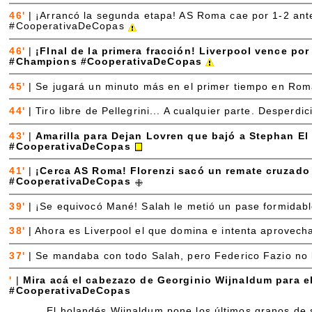
46'
|
¡Arrancó la segunda etapa! AS Roma cae por 1-2 ante
#CooperativaDeCopas
46'
|
¡FInal de la primera fracción! Liverpool vence por
#Champions #CooperativaDeCopas
45'
|
Se jugará un minuto más en el primer tiempo en Rom
44'
|
Tiro libre de Pellegrini... A cualquier parte. Desperdic
43'
|
Amarilla para Dejan Lovren que bajó a Stephan El
#CooperativaDeCopas
41'
|
¡Cerca AS Roma! Florenzi sacó un remate cruzado 
#CooperativaDeCopas
39'
|
¡Se equivocó Mané! Salah le metió un pase formidabl
38'
|
Ahora es Liverpool el que domina e intenta aprovecha
37'
|
Se mandaba con todo Salah, pero Federico Fazio no lo
'
|
Mira acá el cabezazo de Georginio Wijnaldum para 
#CooperativaDeCopas
El holandés Wijnaldum pone los últimos granos de s