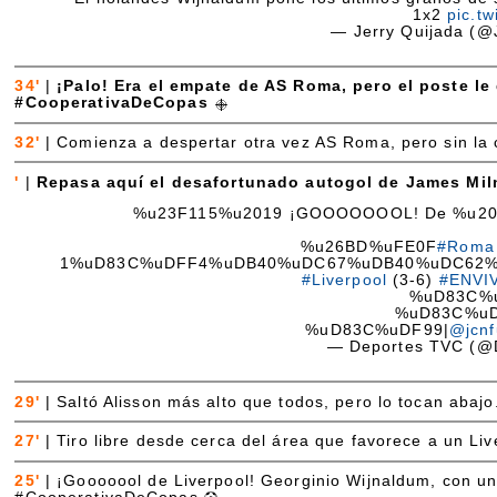
1x2
pic.t
— Jerry Quijada (@
34'
|
¡Palo! Era el empate de AS Roma, pero el poste le
#CooperativaDeCopas
32'
|
Comienza a despertar otra vez AS Roma, pero sin la cl
'
|
Repasa aquí el desafortunado autogol de James Mil
%u23F115%u2019 ¡GOOOOOOOL! De %u201Cc
%u26BD%uFE0F
#Roma
1%uD83C%uDFF4%uDB40%uDC67%uDB40%uDC62
#Liverpool
(3-6)
#ENVI
%uD83C%
%uD83C%uD
%uD83C%uDF99|
@jcnf
— Deportes TVC (@
29'
|
Saltó Alisson más alto que todos, pero lo tocan abajo
27'
|
Tiro libre desde cerca del área que favorece a un Liv
25'
|
¡Gooooool de Liverpool! Georginio Wijnaldum, con u