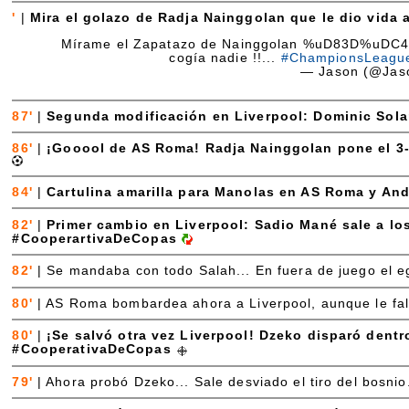
'
|
Mira el golazo de Radja Nainggolan que le dio vida
Mírame el Zapatazo de Nainggolan %uD83D%uD
cogía nadie !!...
#ChampionsLeagu
— Jason (@Jas
87'
|
Segunda modificación en Liverpool: Dominic Sol
86'
|
¡Gooool de AS Roma! Radja Nainggolan pone el 3
84'
|
Cartulina amarilla para Manolas en AS Roma y An
82'
|
Primer cambio en Liverpool: Sadio Mané sale a lo
#CooperartivaDeCopas
82'
|
Se mandaba con todo Salah... En fuera de juego el eg
80'
|
AS Roma bombardea ahora a Liverpool, aunque le falta
80'
|
¡Se salvó otra vez Liverpool! Dzeko disparó dentro
#CooperativaDeCopas
79'
|
Ahora probó Dzeko... Sale desviado el tiro del bosnio