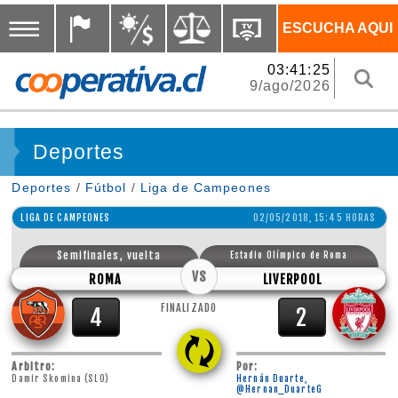
ESCUCHA AQUI
03:41:26
9/ago/2026
Deportes
Deportes
/
Fútbol
/
Liga de Campeones
LIGA DE CAMPEONES
02/05/2018, 15:45 HORAS
Semifinales, vuelta
Estadio Olímpico de Roma
VS
ROMA
LIVERPOOL
FINALIZADO
4
2
Arbitro:
Por:
Damir Skomina (SLO)
Hernán Duarte,
@Hernan_DuarteG