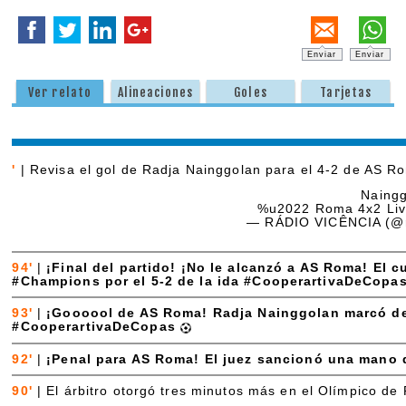
Enviar
Enviar
Ver relato
Alineaciones
Goles
Tarjetas
'
|
Revisa el gol de Radja Nainggolan para el 4-2 de AS R
Naingg
%u2022 Roma 4x2 Li
— RÁDIO VICÊNCIA (@r
94'
|
¡Final del partido! ¡No le alcanzó a AS Roma! El cu
#Champions por el 5-2 de la ida #CooperartivaDeCopa
93'
|
¡Goooool de AS Roma! Radja Nainggolan marcó de
#CooperartivaDeCopas
92'
|
¡Penal para AS Roma! El juez sancionó una mano 
90'
|
El árbitro otorgó tres minutos más en el Olímpico 