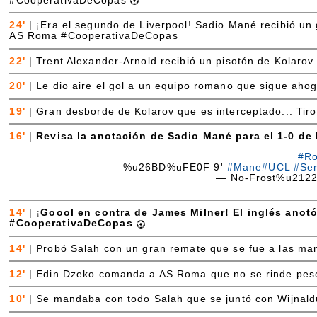
#CooperativaDeCopas
24'
|
¡Era el segundo de Liverpool! Sadio Mané recibió un
AS Roma #CooperativaDeCopas
22'
|
Trent Alexander-Arnold recibió un pisotón de Kolarov
20'
|
Le dio aire el gol a un equipo romano que sigue ahoga
19'
|
Gran desborde de Kolarov que es interceptado... Tiro
16'
|
Revisa la anotación de Sadio Mané para el 1-0 d
#Ro
%u26BD%uFE0F 9'
#Mane
#UCL
#Sem
— No-Frost%u212
14'
|
¡Goool en contra de James Milner! El inglés anotó
#CooperativaDeCopas
14'
|
Probó Salah con un gran remate que se fue a las man
12'
|
Edin Dzeko comanda a AS Roma que no se rinde pese a
10'
|
Se mandaba con todo Salah que se juntó con Wijnald