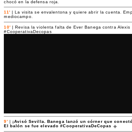
chocó en la defensa roja.
11'
|
La visita se envalentona y quiere abrir la cuenta. Em
mediocampo.
10'
|
Revisa la violenta falta de Ever Banega contra Alexi
#CooperativaDecopas
9'
|
¡Avisó Sevilla. Banega lanzó un córner que conectó
El balón se fue elevado #CooperativaDeCopas