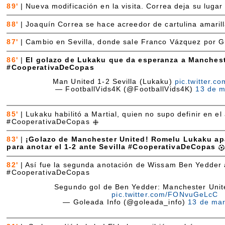
89'
|
Nueva modificación en la visita. Correa deja su luga
88'
|
Joaquín Correa se hace acreedor de cartulina amarill
87'
|
Cambio en Sevilla, donde sale Franco Vázquez por G
86'
|
El golazo de Lukaku que da esperanza a Manchest
#CooperativaDeCopas
Man United 1-2 Sevilla (Lukaku)
pic.twitter.
— FootballVids4K (@FootballVids4K)
13 de m
85'
|
Lukaku habilitó a Martial, quien no supo definir en e
#CooperativaDeCopas
83'
|
¡Golazo de Manchester United! Romelu Lukaku ap
para anotar el 1-2 ante Sevilla #CooperativaDeCopas
82'
|
Así fue la segunda anotación de Wissam Ben Yedder 
#CooperativaDeCopas
Segundo gol de Ben Yedder: Manchester Unite
pic.twitter.com/FONvuGeLcC
— Goleada Info (@goleada_info)
13 de ma