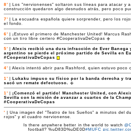
8'
|
Los "nervionenses" soltaron sus líneas para atacar y al
construcción quedaron algo desnudos atrás, pero poco pu
7'
|
La escuadra española quiere sorprender, pero los rojo
el fondo.
6'
|
¡Estuvo el primero de Manchester United! Marcus Rash
con un tiro libre certero #CooperativaDeCopas
5'
|
Alexis recibió una dura infracción de Ever Banega y
argentino se pierde el próximo partido de Sevilla en E
#CooperativaDeCopas
4'
|
Alexis intentó abrir para Rashford, quien estuvo poco c
1'
|
Lukaku impuso su físico por la banda derecha y tr
sacó un remate defectuoso.
1'
|
¡Comenzó el partido! Manchester United, con Alexis
Sevilla con la misión de avanzar a cuartos de la Cham
#CooperativaDeCopas
'
|
Una imagen del "Teatro de los Sueños" a minutos del du
rojos" y el cuadro nervionense.
Is there anywhere better in the world to watch
@C
football? %uD83D%uDE0D
#MUFC
pic.twitter