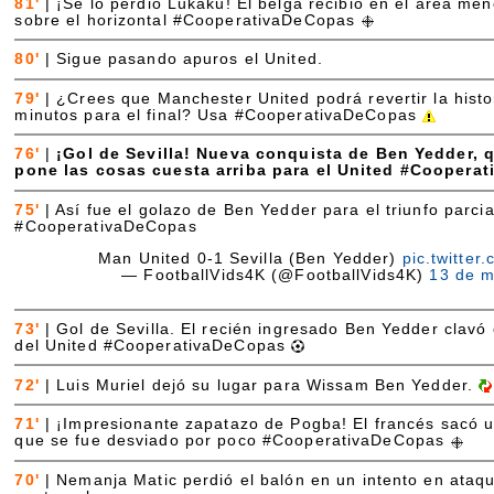
81'
|
¡Se lo perdió Lukaku! El belga recibió en el área men
sobre el horizontal #CooperativaDeCopas
80'
|
Sigue pasando apuros el United.
79'
|
¿Crees que Manchester United podrá revertir la hist
minutos para el final? Usa #CooperativaDeCopas
76'
|
¡Gol de Sevilla! Nueva conquista de Ben Yedder, q
pone las cosas cuesta arriba para el United #Coopera
75'
|
Así fue el golazo de Ben Yedder para el triunfo parcia
#CooperativaDeCopas
Man United 0-1 Sevilla (Ben Yedder)
pic.twitte
— FootballVids4K (@FootballVids4K)
13 de m
73'
|
Gol de Sevilla. El recién ingresado Ben Yedder clavó e
del United #CooperativaDeCopas
72'
|
Luis Muriel dejó su lugar para Wissam Ben Yedder.
71'
|
¡Impresionante zapatazo de Pogba! El francés sacó u
que se fue desviado por poco #CooperativaDeCopas
70'
|
Nemanja Matic perdió el balón en un intento en ataqu