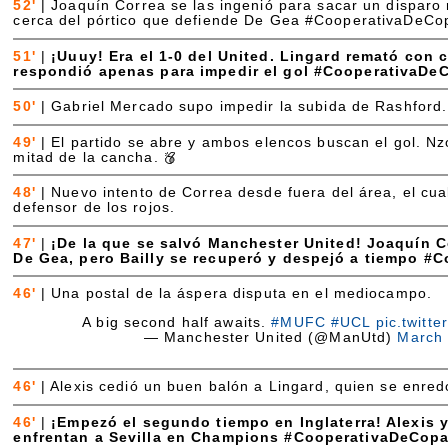
52'
|
Joaquín Correa se las ingenió para sacar un disparo
cerca del pórtico que defiende De Gea #CooperativaDeCo
51'
|
¡Uuuy! Era el 1-0 del United. Lingard remató con 
respondió apenas para impedir el gol #CooperativaDe
50'
|
Gabriel Mercado supo impedir la subida de Rashford.
49'
|
El partido se abre y ambos elencos buscan el gol. Nzo
mitad de la cancha.
48'
|
Nuevo intento de Correa desde fuera del área, el cual
defensor de los rojos.
47'
|
¡De la que se salvó Manchester United! Joaquín C
De Gea, pero Bailly se recuperó y despejó a tiempo #
46'
|
Una postal de la áspera disputa en el mediocampo.
A big second half awaits.
#MUFC
#UCL
pic.twitt
— Manchester United (@ManUtd)
March 
46'
|
Alexis cedió un buen balón a Lingard, quien se enredó
46'
|
¡Empezó el segundo tiempo en Inglaterra! Alexis 
enfrentan a Sevilla en Champions #CooperativaDeCop