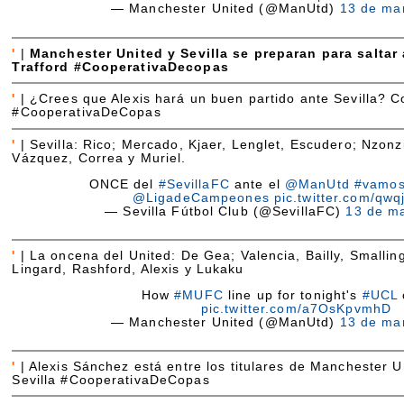
— Manchester United (@ManUtd)
13 de ma
'
|
Manchester United y Sevilla se preparan para saltar
Trafford #CooperativaDecopas
'
|
¿Crees que Alexis hará un buen partido ante Sevilla? 
#CooperativaDeCopas
'
|
Sevilla: Rico; Mercado, Kjaer, Lenglet, Escudero; Nzonz
Vázquez, Correa y Muriel.
ONCE del
#SevillaFC
ante el
@ManUtd
#vamos
@LigadeCampeones
pic.twitter.com/qw
— Sevilla Fútbol Club (@SevillaFC)
13 de m
'
|
La oncena del United: De Gea; Valencia, Bailly, Smalling
Lingard, Rashford, Alexis y Lukaku
How
#MUFC
line up for tonight's
#UCL
pic.twitter.com/a7OsKpvmhD
— Manchester United (@ManUtd)
13 de ma
'
|
Alexis Sánchez está entre los titulares de Manchester U
Sevilla #CooperativaDeCopas