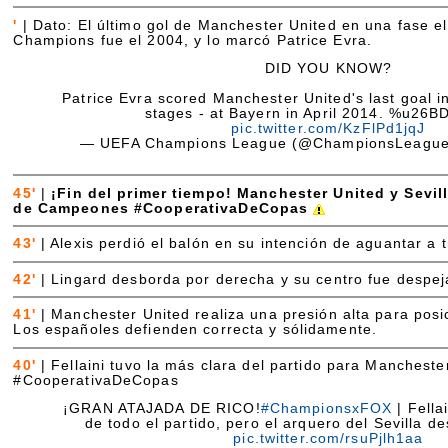
'
|
Dato: El último gol de Manchester United en una fase el
Champions fue el 2004, y lo marcó Patrice Evra.
DID YOU KNOW?
Patrice Evra scored Manchester United's last goal i
stages - at Bayern in April 2014. %u2
pic.twitter.com/KzFlPd1jqJ
— UEFA Champions League (@ChampionsLeagu
45'
|
¡Fin del primer tiempo! Manchester United y Sevill
de Campeones #CooperativaDeCopas
43'
|
Alexis perdió el balón en su intención de aguantar a 
42'
|
Lingard desborda por derecha y su centro fue despeja
41'
|
Manchester United realiza una presión alta para posic
Los españoles defienden correcta y sólidamente.
40'
|
Fellaini tuvo la más clara del partido para Mancheste
#CooperativaDeCopas
¡GRAN ATAJADA DE RICO!
#ChampionsxFOX
| Fella
de todo el partido, pero el arquero del Sevilla de
pic.twitter.com/rsuPjlh1aa