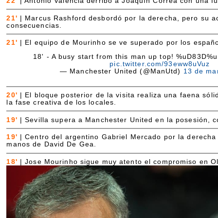
22'
|
Antonio Valencia derribó a Joaquín Correa con una f
21'
|
Marcus Rashford desbordó por la derecha, pero su a
consecuencias.
21'
|
El equipo de Mourinho se ve superado por los españo
18' - A busy start from this man up top! %uD83D
pic.twitter.com/93eww8uVuz
— Manchester United (@ManUtd)
13 de ma
20'
|
El bloque posterior de la visita realiza una faena sól
la fase creativa de los locales.
19'
|
Sevilla supera a Manchester United en la posesión, c
19'
|
Centro del argentino Gabriel Mercado por la derech
manos de David De Gea.
18'
|
Jose Mourinho sigue muy atento el compromiso en Old