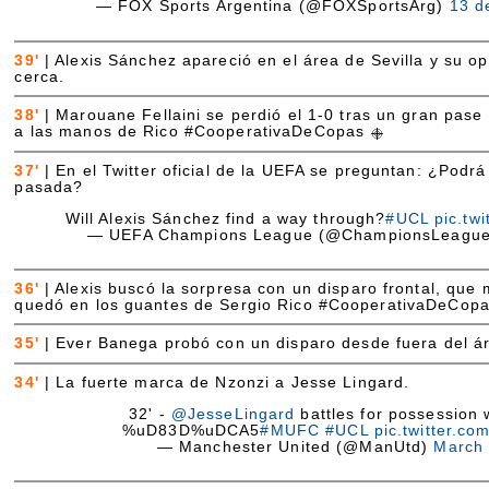
— FOX Sports Argentina (@FOXSportsArg)
13 d
39'
|
Alexis Sánchez apareció en el área de Sevilla y su o
cerca.
38'
|
Marouane Fellaini se perdió el 1-0 tras un gran pase 
a las manos de Rico #CooperativaDeCopas
37'
|
En el Twitter oficial de la UEFA se preguntan: ¿Podrá
pasada?
Will Alexis Sánchez find a way through?
#UCL
pic.tw
— UEFA Champions League (@ChampionsLeagu
36'
|
Alexis buscó la sorpresa con un disparo frontal, que 
quedó en los guantes de Sergio Rico #CooperativaDeCop
35'
|
Ever Banega probó con un disparo desde fuera del ár
34'
|
La fuerte marca de Nzonzi a Jesse Lingard.
32' -
@JesseLingard
battles for possession 
%uD83D%uDCA5
#MUFC
#UCL
pic.twitter.c
— Manchester United (@ManUtd)
March 