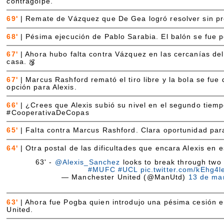
contragolpe.
69'
|
Remate de Vázquez que De Gea logró resolver sin p
68'
|
Pésima ejecución de Pablo Sarabia. El balón se fue po
67'
|
Ahora hubo falta contra Vázquez en las cercanías de
casa.
67'
|
Marcus Rashford remató el tiro libre y la bola se fu
opción para Alexis.
66'
|
¿Crees que Alexis subió su nivel en el segundo tie
#CooperativaDeCopas
65'
|
Falta contra Marcus Rashford. Clara oportunidad par
64'
|
Otra postal de las dificultades que encara Alexis en e
63' -
@Alexis_Sanchez
looks to break through two 
#MUFC
#UCL
pic.twitter.com/kEhg4
— Manchester United (@ManUtd)
13 de ma
63'
|
Ahora fue Pogba quien introdujo una pésima cesión en
United.