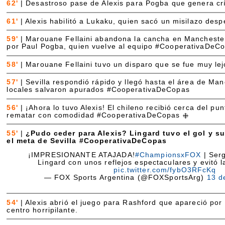
62'
|
Desastroso pase de Alexis para Pogba que genera crít
61'
|
Alexis habilitó a Lukaku, quien sacó un misilazo despe
59'
|
Marouane Fellaini abandona la cancha en Mancheste
por Paul Pogba, quien vuelve al equipo #CooperativaDeC
58'
|
Marouane Fellaini tuvo un disparo que se fue muy lejo
57'
|
Sevilla respondió rápido y llegó hasta el área de Ma
locales salvaron apurados #CooperativaDeCopas
56'
|
¡Ahora lo tuvo Alexis! El chileno recibió cerca del pu
rematar con comodidad #CooperativaDeCopas
55'
|
¿Pudo ceder para Alexis? Lingard tuvo el gol y s
el meta de Sevilla #CooperativaDeCopas
¡IMPRESIONANTE ATAJADA!
#ChampionsxFOX
| Serg
Lingard con unos reflejos espectaculares y evitó l
pic.twitter.com/fybO3RFcKq
— FOX Sports Argentina (@FOXSportsArg)
13 d
54'
|
Alexis abrió el juego para Rashford que apareció por
centro horripilante.