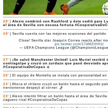
29'
|
Alexis combinó con Rashford y éste cedió para L
el área de Sevilla con escasa fortuna #CooperativaDe
28'
|
Sevilla cuenta con las mejores ocasiones del partido.
Close! Sevilla star Joaquín Correa reacts after no
pic.twitter.com/17dMZtHX1t
— UEFA Champions League (@ChampionsLeagu
27'
|
¡Se salvó Manchester United! Luis Muriel recibió
contragolpe y cruzó un zurdazo que pasó desviado ap
#CooperativaDeCopas
26'
|
El equipo de Montella se instala con personalidad en 
24'
|
Ahora el chileno cruzó un balón hasta el segundo pal
nervionense despejó al córner.
23'
|
Alexis intentó filtrar un balón hasta el área de Sevill
zaguero rival #CooperativaDeCopas