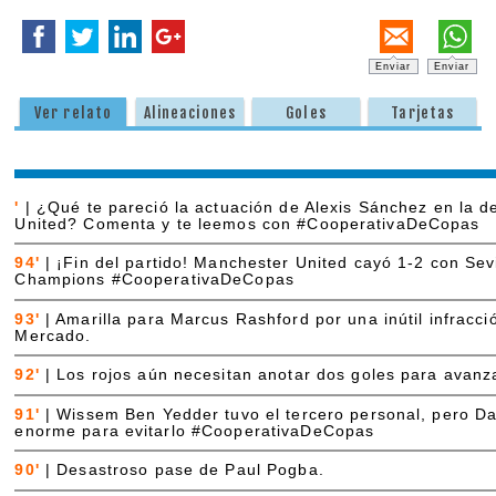
Enviar
Enviar
Ver relato
Alineaciones
Goles
Tarjetas
'
|
¿Qué te pareció la actuación de Alexis Sánchez en la 
United? Comenta y te leemos con #CooperativaDeCopas
94'
|
¡Fin del partido! Manchester United cayó 1-2 con Sevi
Champions #CooperativaDeCopas
93'
|
Amarilla para Marcus Rashford por una inútil infracci
Mercado.
92'
|
Los rojos aún necesitan anotar dos goles para avanz
91'
|
Wissem Ben Yedder tuvo el tercero personal, pero D
enorme para evitarlo #CooperativaDeCopas
90'
|
Desastroso pase de Paul Pogba.