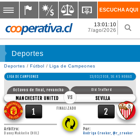
ESCUCHA AQUI
13:01:11
7/ago/2026
Deportes
Deportes
/
Fútbol
/
Liga de Campeones
LIGA DE CAMPEONES
13/03/2018, 16:45 HORAS
Octavos de final, revancha
Old Trafford
VS
MANCHESTER UNITED
SEVILLA
FINALIZADO
1
2
Arbitro:
Por:
Danny Makkelie (HOL)
Rodrigo Crooker, @r_crooker