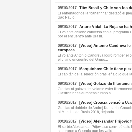
09/10/2017
Tite: Brasil y Chile son los
|
El entrenador de la "canarinha" destacó el jueg
Sao Paulo.
09/10/2017
Arturo Vidal: La Roja se ha 
|
El volante chileno conversó con el programa C
por el encuentro ante Brasil.
09/10/2017
[Video]
Antonio Candreva le di
|
europeas
El volante Antonio Candreva logró romper el ce
el último encuentro del Grupo...
09/10/2017
Marquinhos: Chile tiene pie
|
El capitán de la selección brasileña dijo que 
09/10/2017
[Video]
Golazo de Illarramend
|
Gracias al golazo del volante Asier Illarramend
Clasificatorias europeas rumbo a...
09/10/2017
[Video]
Croacia venció a Ucr
|
Gracias al doblete de Andrej Kramaric, Croaci
al Mundial de Rusia 2018, dejando...
09/10/2017
[Video]
Aleksandar Prijovic f
|
El serbio Aleksandar Prijovic se convirtió este
superaron a Georgia que les valió...