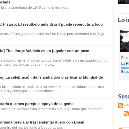
nciada
 la cita planetaria de 1978 como entrenador.
Lo 
d Pizarro: El resultado ante Brasil puede repercutir a todo
 no ocultó sus ganas de estar en Sao Paulo para defender a la Roja.
io]
Tite: Jorge Valdivia es un jugador con un pase
País
a selección brasileña, comentó que Jorge Valdivia es un jugador con un
La H
, razón por la cual puede marcar...
desm
Espa
eo]
La celebración de Islandia tras clasificar al Mundial de
 hizo historia al clasificar a su primer Mundial de fútbol adulto, tras
 2-0 y conseguir su boleto directo a...
Sus
taría que sea parejo el apoyo de la gente
De
ontinental de Argentina y manifestó que le gustaría que "siempre
jornada previa al trascendental duelo con Brasil
uentro del martes junto a Cooperativa.cl.