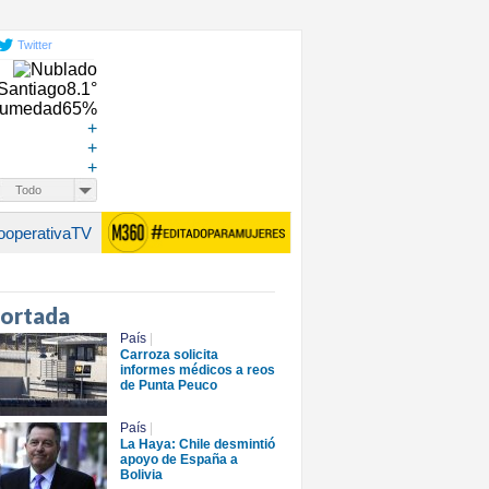
Twitter
Santiago
8.1°
umedad
65%
+
+
+
Todo
ooperativaTV
portada
País
|
Carroza solicita
informes médicos a reos
de Punta Peuco
País
|
La Haya: Chile desmintió
apoyo de España a
Bolivia