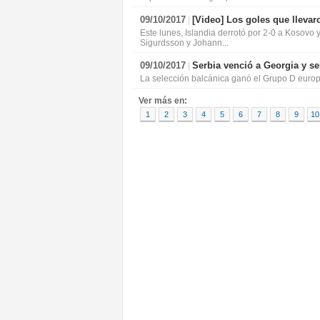
09/10/2017
[Video]
Los goles que llevaro
|
Este lunes, Islandia derrotó por 2-0 a Kosovo y 
Sigurdsson y Johann...
09/10/2017
Serbia venció a Georgia y s
|
La selección balcánica ganó el Grupo D europ
Ver más en:
1
2
3
4
5
6
7
8
9
10