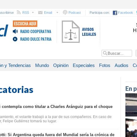
scribirse
RSS
Email
Podcast
Participa con:
Facebook
ESCUCHA AQUI
H
RADIO COOPERATIVA
RADIO DULCE PATRIA
ón y Tendencias
Mundo
Opinión
Especiales
Fotos
Audios
C
catorias
En 
i contempla como titular a Charles Aránguiz para el choque
namiento, el volante trabajó a la par de sus compañeros. En caso de
, Felipe Gutiérrez tomará su lugar.
tti: Si Argentina queda fuera del Mundial sería la crónica de