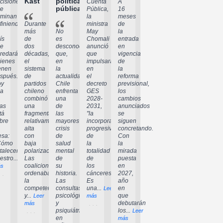
Kast
política
cisiones
Cuenta
A
pública
e
Pública,
16
rminan
la
meses
finiendo
Durante
ministra
de
más
No
May
la
ís
de
es
Chomali
entrada
e
dos
desconocido
anunció
en
redarán
décadas,
que,
que
vigencia
ienes
el
en
impulsará,
de
enen
sistema
la
en
la
spués.
de
actualidad,
el
reforma
oy
partidos
Chile
decreto
previsional,
a
chileno
enfrenta
GES
los
combinó
una
2028-
cambios
las
una
de
2031,
anunciados
tá
fragmentación
las
"la
se
bre
relativamente
mayores
incorporación
siguen
alta
crisis
progresiva
concretando.
sa:
con
de
de
Con
Cómo
baja
salud
la
la
rtalecer
polarización.
mental
totalidad
mirada
estro...
Las
de
de
puesta
Leer
coaliciones
su
los
en
s
ordenaban
historia.
cánceres".
2027,
la
Las
Es
año
competencia
consultas
una...
en
Leer
y...
psicológicas
que
Leer
más
y
debutarán
más
psiquiátricas
los...
Leer
en
más