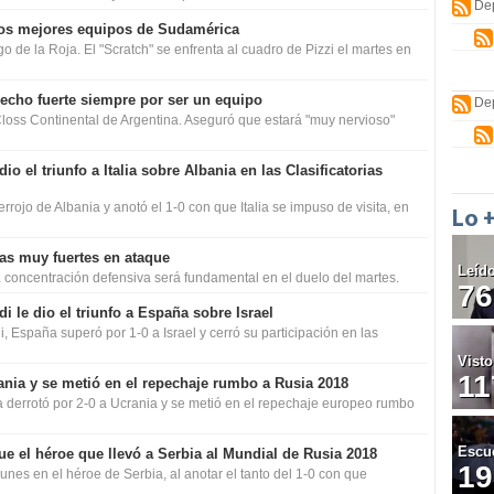
De
 dos mejores equipos de Sudamérica
o de la Roja. El "Scratch" se enfrenta al cuadro de Pizzi el martes en
hecho fuerte siempre por ser un equipo
De
loss Continental de Argentina. Aseguró que estará "muy nervioso"
o el triunfo a Italia sobre Albania en las Clasificatorias
rrojo de Albania y anotó el 1-0 con que Italia se impuso de visita, en
Lo 
zas muy fuertes en ataque
Leíd
la concentración defensiva será fundamental en el duelo del martes.
76
i le dio el triunfo a España sobre Israel
i, España superó por 1-0 a Israel y cerró su participación en las
Visto
11
ania y se metió en el repechaje rumbo a Rusia 2018
a derrotó por 2-0 a Ucrania y se metió en el repechaje europeo rumbo
Escu
ue el héroe que llevó a Serbia al Mundial de Rusia 2018
19
 lunes en el héroe de Serbia, al anotar el tanto del 1-0 con que