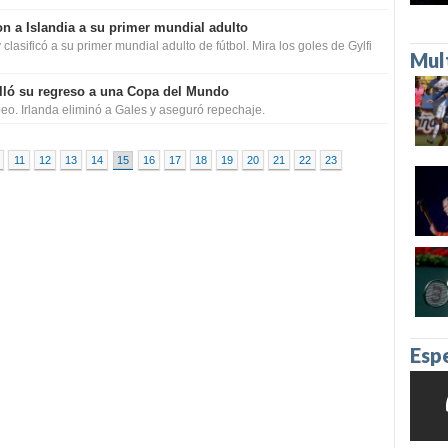
n a Islandia a su primer mundial adulto
clasificó a su primer mundial adulto de fútbol. Mira los goles de Gylfi
Mul
elló su regreso a una Copa del Mundo
eo. Irlanda eliminó a Gales y aseguró repechaje.
11
12
13
14
15
16
17
18
19
20
21
22
23
Esp