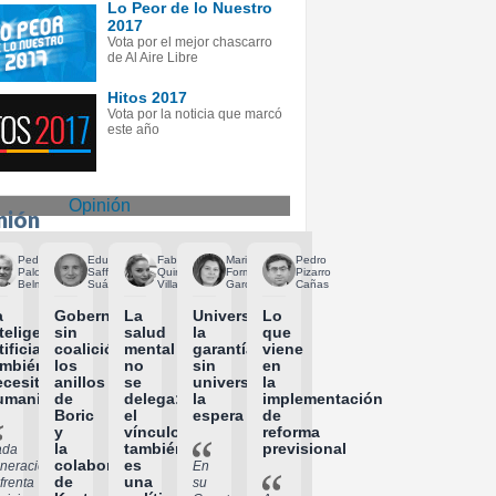
Lo Peor de lo Nuestro
2017
Vota por el mejor chascarro
de Al Aire Libre
Hitos 2017
Vota por la noticia que marcó
este año
Opinión
nión
Pedro
Eduardo
Fabiola
Mariela
Pedro
Palominos
Saffirio
Quiroga
Formas
Pizarro
Belmar
Suárez
Villagra
García
Cañas
a
Gobernar
La
Universalizar
Lo
teligencia
sin
salud
la
que
tificial
coalición:
mental
garantía
viene
ambién
los
no
sin
en
ecesita
anillos
se
universalizar
la
umanidades
de
delega:
la
implementación
Boric
el
espera
de
y
vínculo
reforma
la
también
previsional
ada
colaboración
es
neración
En
de
una
frenta
su