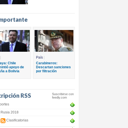
importante
|
País
|
aya: Chile
Carabineros:
intió apoyo de
Descartan sanciones
ña a Bolivia
por filtración
cripción RSS
Suscribirse con
feedly.com
portes
Rusia 2018
Clasificatorias