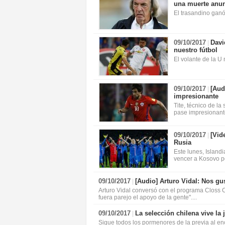
una muerte anu
El trasandino ganó
09/10/2017
Davi
|
nuestro fútbol
El volante de la U
09/10/2017
[Aud
|
impresionante
Tite, técnico de l
pase impresionante
09/10/2017
[Vid
|
Rusia
Este lunes, Islandia
vencer a Kosovo por
09/10/2017
[Audio]
Arturo Vidal: Nos gus
|
Arturo Vidal conversó con el programa Closs C
fuera parejo el apoyo de la gente"....
09/10/2017
La selección chilena vive la 
|
Sigue todos los pormenores de la previa al enc