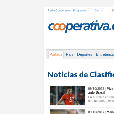
Radio Cooperativa
Programas
Dial
Su
Portada
País
Deportes
Entretenci
Noticias de Clasifi
09/10/2017
Pizz
|
ante Brasil
En el último entre
que no pueda estar
09/10/2017
Meno
|