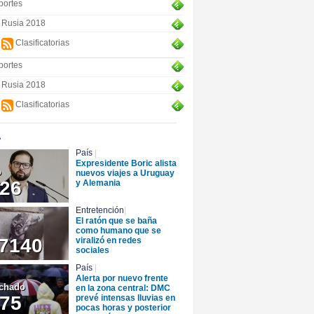
portes
Rusia 2018
Clasificatorias
portes
Rusia 2018
Clasificatorias
+
País
|
Expresidente Boric alista
o
nuevos viajes a Uruguay
26
y Alemania
Entretención
|
El ratón que se baña
como humano que se
7140
viralizó en redes
sociales
País
|
Alerta por nuevo frente
chado
en la zona central: DMC
75
prevé intensas lluvias en
pocas horas y posterior