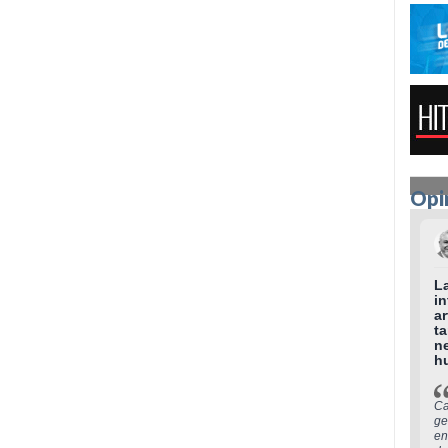
Opi
L
in
ar
t
n
h
C
ge
en