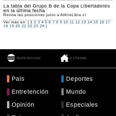
La tabla del Grupo B de la Copa Libertadores
en la última fecha
Revisa las posiciones junto a AlAireLibre.cl
Ver más en: |
1
2
3
4
5
6
7
8
9
10
11
12
13
14
15
16
17
18
19
20
21
22
23
24
|
Versión Escritorio
Ir a Portada
País
Deportes
Entretención
Mundo
Opinión
Especiales