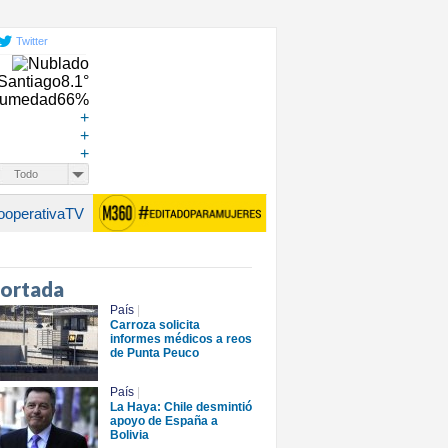
Twitter
Santiago
8.1°
umedad
66%
+
+
+
Todo
ooperativaTV
portada
País
|
Carroza solicita
informes médicos a reos
de Punta Peuco
País
|
La Haya: Chile desmintió
apoyo de España a
Bolivia