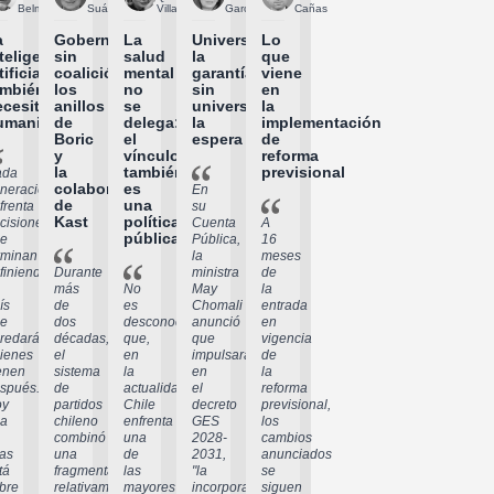
Belmar
Suárez
Villagra
García
Cañas
a
Gobernar
La
Universalizar
Lo
teligencia
sin
salud
la
que
tificial
coalición:
mental
garantía
viene
ambién
los
no
sin
en
ecesita
anillos
se
universalizar
la
umanidades
de
delega:
la
implementación
Boric
el
espera
de
y
vínculo
reforma
la
también
previsional
ada
colaboración
es
neración
En
de
una
frenta
su
Kast
política
cisiones
Cuenta
A
pública
e
Pública,
16
rminan
la
meses
finiendo
Durante
ministra
de
más
No
May
la
ís
de
es
Chomali
entrada
e
dos
desconocido
anunció
en
redarán
décadas,
que,
que
vigencia
ienes
el
en
impulsará,
de
enen
sistema
la
en
la
spués.
de
actualidad,
el
reforma
oy
partidos
Chile
decreto
previsional,
a
chileno
enfrenta
GES
los
combinó
una
2028-
cambios
las
una
de
2031,
anunciados
tá
fragmentación
las
"la
se
bre
relativamente
mayores
incorporación
siguen