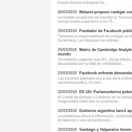
Estado deberá entregarle los...
26/03/2018
Malasia propuso castigar con
|
La medida se aplicará sin importar la "naciona
incluye multas superiores a los 70...
25/03/2018
Fundador de Facebook pidió p
|
"Tenemos la responsabilidad de proteger su i
Zuckerberg. Las disculpas las entregó...
25/03/2018
Matriz de Cambridge Analytica
|
mundo
Documentos sugieren que SCL Group influyó, 
descartadas por su falta de credibilidad....
23/03/2018
Facebook enfrenta demandas 
|
Las acciones judiciales son a raíz de la polémi
consultora política. Un juez...
22/03/2018
EE.UU: Parlamentarios piden
|
El Comité de Energía y Comercio de la cámara
congresistas creen que es la persona...
22/03/2018
Gobierno argentino lanzó ap
|
La plataforma ofrecerá información, contenció
de atención y una encuesta para...
22/03/2018
Santiago y Valparaíso tienen 
|