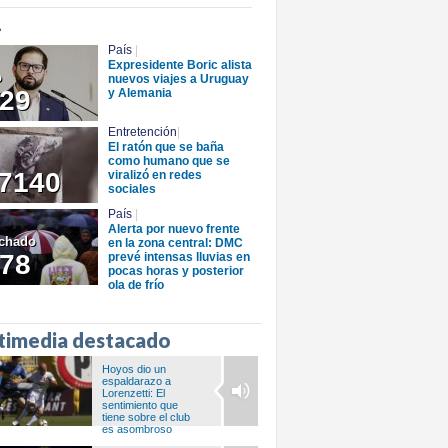
+
País
|
Expresidente Boric alista
o
nuevos viajes a Uruguay
29
y Alemania
Entretención
|
El ratón que se baña
como humano que se
7140
viralizó en redes
sociales
País
|
Alerta por nuevo frente
chado
en la zona central: DMC
78
prevé intensas lluvias en
pocas horas y posterior
ola de frío
timedia destacado
Hoyos dio un
espaldarazo a
Lorenzetti: El
sentimiento que
tiene sobre el club
es asombroso