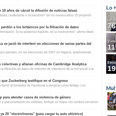
Lo 
 10 años de cárcel la difusión de noticias falsas
lidad, ciudadanía o localización" de los involucrados. El proyecto
Leíd
76
erdón a los británicos por la filtración de datos
nformación. Si no podemos hacerlo, no la merecemos", afirmó Mark
Visto
 se jactó de interferir en elecciones de varias partes del
11
por ejemplo, en las elecciones de 2007 en Nigeria, ampliamente
Escu
colectivas y allanan oficinas de Cambridge Analytica
19
ca filtración de datos de millones de miembros de la red social a la
 que Zuckerberg testifique en el Congreso
 llamó al fundador de Facebook a declarar como testigo. Los
Mul
p para atender casos de violencia de género
n y asesoramiento las víctimas. Incluye un mapa con centros cercanos
ya 20 "electrolineras" (para cargar tu auto eléctrico)