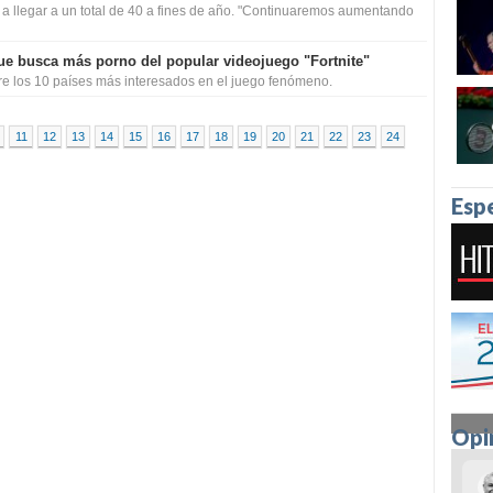
 a llegar a un total de 40 a fines de año. "Continuaremos aumentando
que busca más porno del popular videojuego "Fortnite"
tre los 10 países más interesados en el juego fenómeno.
11
12
13
14
15
16
17
18
19
20
21
22
23
24
Esp
Opi