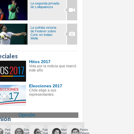
La segunda jornada
de Lollapalooza
La sufrida victoria
de Federer sobre
Coric en Indian
Wells
eciales
Hitos 2017
Vota por la noticia que marcó
este año
Elecciones 2017
Chile elige a sus
representantes.
Opinión
nión
Pedro
Eduardo
Fabiola
Mariela
Pedro
Palominos
Saffirio
Quiroga
Formas
Pizarro