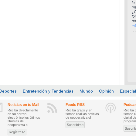
la
me
¿
fo
nu
má
Deportes
Entretención y Tendencias
Mundo
Opinión
Especia
Noticias en tu Mail
Feeds RSS
Podcas
Reciba directamente
Reciba gratis y en
Reciba g
en su correo
tiempo real las noticias
tiempo r
electrónico los últimos
de cooperativa.cl
digital d
titulares de
program
cooperativa.cl
Suscribirse
Suscrib
Regístrese