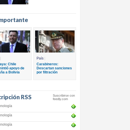
importante
|
País
|
aya: Chile
Carabineros:
intió apoyo de
Descartan sanciones
ña a Bolivia
por filtración
cripción RSS
Suscribirse con
feedly.com
nología
nología
nología