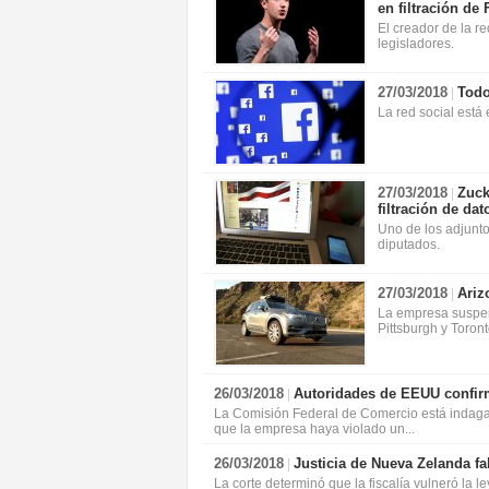
en filtración de
El creador de la r
legisladores.
27/03/2018
Todo
|
La red social está 
27/03/2018
Zuck
|
filtración de dat
Uno de los adjunto
diputados.
27/03/2018
Ariz
|
La empresa suspen
Pittsburgh y Toront
26/03/2018
Autoridades de EEUU confirm
|
La Comisión Federal de Comercio está indagand
que la empresa haya violado un...
26/03/2018
Justicia de Nueva Zelanda fa
|
La corte determinó que la fiscalía vulneró la 