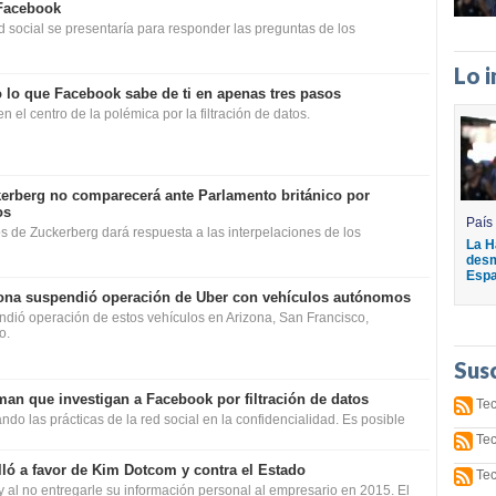
 Facebook
ed social se presentaría para responder las preguntas de los
Lo 
 lo que Facebook sabe de ti en apenas tres pasos
en el centro de la polémica por la filtración de datos.
erberg no comparecerá ante Parlamento británico por
os
País
s de Zuckerberg dará respuesta a las interpelaciones de los
La H
desm
Espa
ona suspendió operación de Uber con vehículos autónomos
dió operación de estos vehículos en Arizona, San Francisco,
o.
Sus
an que investigan a Facebook por filtración de datos
Tec
o las prácticas de la red social en la confidencialidad. Es posible
Tec
lló a favor de Kim Dotcom y contra el Estado
Tec
ley al no entregarle su información personal al empresario en 2015. El