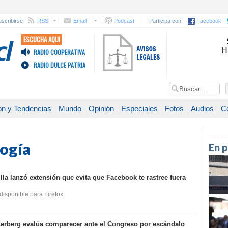
scribirse
RSS
Email
Podcast
Participa con:
Facebook
ESCUCHA AQUI
H
RADIO COOPERATIVA
RADIO DULCE PATRIA
ón y Tendencias
Mundo
Opinión
Especiales
Fotos
Audios
C
logía
En 
lla lanzó extensión que evita que Facebook te rastree fuera
disponible para Firefox.
erberg evalúa comparecer ante el Congreso por escándalo