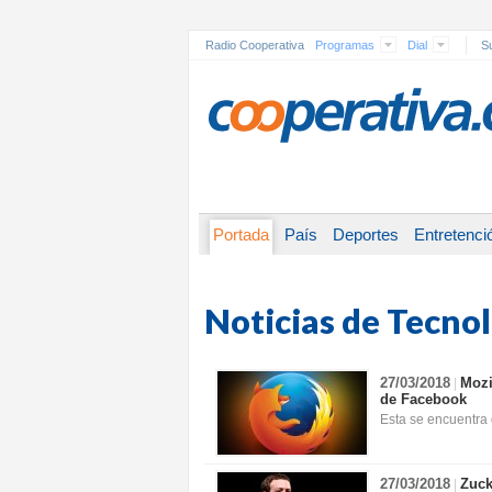
Radio Cooperativa
Programas
Dial
Su
Portada
País
Deportes
Entretenci
Noticias de Tecno
27/03/2018
Mozi
|
de Facebook
Esta se encuentra 
27/03/2018
Zuck
|