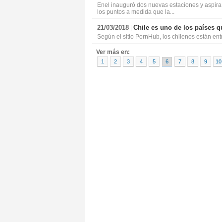
Enel inauguró dos nuevas estaciones y aspira
los puntos a medida que la...
21/03/2018
Chile es uno de los países 
|
Según el sitio PornHub, los chilenos están en
Ver más en:
1
2
3
4
5
6
7
8
9
10