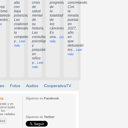
alta
crisis
progresiva
concretando.
sa:
con
de
de
Con
Cómo
baja
salud
la
la
rtalecer
polarización.
mental
totalidad
mirada
estro...
Las
de
de
puesta
Leer
coaliciones
su
los
en
s
ordenaban
historia.
cánceres".
2027,
la
Las
Es
año
competencia
consultas
una...
en
Leer
y...
psicológicas
que
Leer
más
y
debutarán
más
psiquiátricas
los...
Leer
en
más
niños
y...
Leer
más
les
Fotos
Audios
CooperativaTV
ts
Síguenos en
Facebook
ratis y en
eal el audio
e los
as radiales
Síguenos en
Twitter
irse