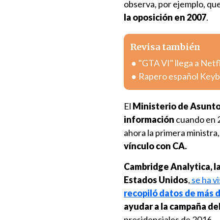
observa, por ejemplo, qu
la oposición en 2007
.
Revisa también
"GTA VI" llega a Netf
Rapero español Keybla
El
Ministerio de Asunto
información
cuando en 2
ahora la primera ministra
vínculo con CA.
Cambridge Analytica, la
Estados Unidos
,
se ha v
recopiló datos de más 
ayudar a la campaña de
presidenciales de 2016.