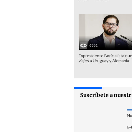
6881
Expresidente Boric alista nu
viajes a Uruguay y Alemania
Suscríbete a nuest
No
E-