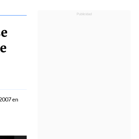
se
de
 2007 en