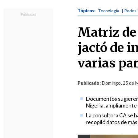
Tópicos:
Tecnología
| Redes 
Matriz de
jactó de i
varias pa
Publicado:
Domingo, 25 de M
Documentos sugieren q
Nigeria, ampliamente d
La consultora CA se h
recopiló datos de más