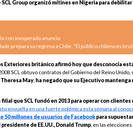
e
SCL Group organizó mítines en Nigeria para debilitar
lix con inesperado anuncio
de prepara su regreso a Chile: "El público chileno es brut
s Exteriores británico afirmó hoy que desconocía est
008 SCL obtuvo contratos del Gobierno del Reino Unido, s
,
Theresa May
,
ha negado que su Ejecutivo mantenga
 filial que SCL fundó en 2013 para operar con clientes
isto envuelta en una fuerte polémica esta semana al cono
de 50 millones de usuarios de Facebook
para supuest
l presidente de EE.UU., Donald Trump
, en las elecciones