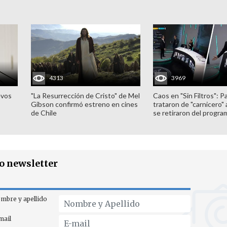
4313
3969
evos
"La Resurrección de Cristo" de Mel
Caos en "Sin Filtros": P
Gibson confirmó estreno en cines
trataron de "carnicero"
de Chile
se retiraron del progra
ro newsletter
mbre y apellido
mail