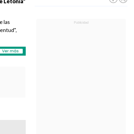
e Letonia"
e las
ventud",