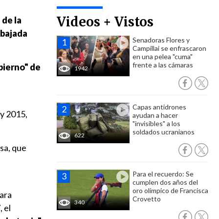
Videos + Vistos
 de la
mbajada
Senadoras Flores y
Campillai se enfrascaron
en una pelea "cuma"
frente a las cámaras
bierno" de
1942
Capas antidrones
y 2015,
ayudan a hacer
"invisibles" a los
soldados ucranianos
622
sa, que
a
Para el recuerdo: Se
cumplen dos años del
oro olímpico de Francisca
ara
Crovetto
340
, el