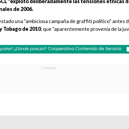
CL "explotó deliberadamente las tensiones étnicas d
nales de 2006.
tado una "ambiciosa campaña de graffiti político" antes d
 y Tobago de 2010
, que "aparentemente provenía de la ju