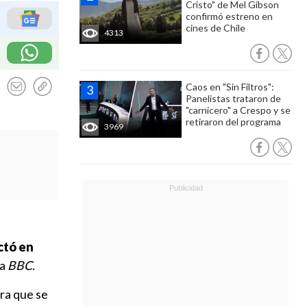
Cristo" de Mel Gibson
confirmó estreno en
cines de Chile
4313
Caos en "Sin Filtros":
Panelistas trataron de
"carnicero" a Crespo y se
retiraron del programa
3969
ctó en
la
BBC.
ra que se