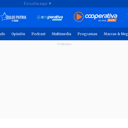
Escucha aquí ▼
ndo
Opinión
Podcast
Multimedia
Programas
Marcas & Neg