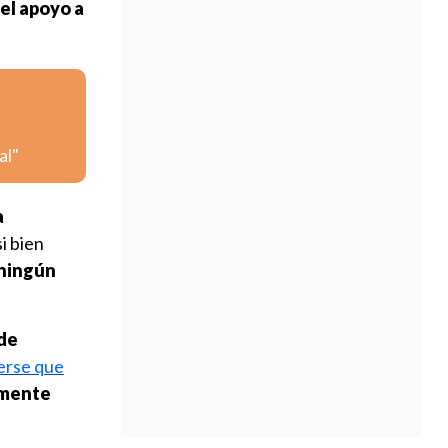
 el apoyo a
al"
a
i bien
 ningún
 de
cerse que
amente