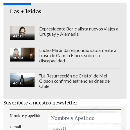
país que diga: estas son las viviendas de
emergencia, así tienen que construirse y
Las + leídas
estas son las normativas que tienen que
cumplir"
, dijo Vallejo.
Expresidente Boric alista nuevos viajes a
Uruguay y Alemania
8013
Lucho Miranda respondió sabiamente a
frase de Camila Flores sobre la
7633
discapacidad
"La Resurrección de Cristo" de Mel
Gibson confirmó estreno en cines de
5431
Chile
Suscríbete a nuestro newsletter
Nombre y apellido
E-mail