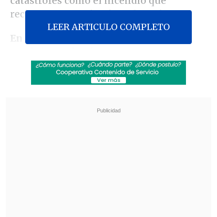
catástrofes como el incendio que
recientemente afectó a Valparaíso.
LEER ARTICULO COMPLETO
En la ocasión la diputada comunista
resaltó que el país no posee una
estrategia de viviendas de emergencia,
por lo que una de las iniciativas,
trabajada con el Instituto de la Vivienda
de la Universidad de Chile (INVI), busca
terminar con esta carencia de una
política pública.
Revisa también
Operativo en Costanera Norte dejó ocho
detenidos por conducción temeraria: Uno
marcó 184 km/h