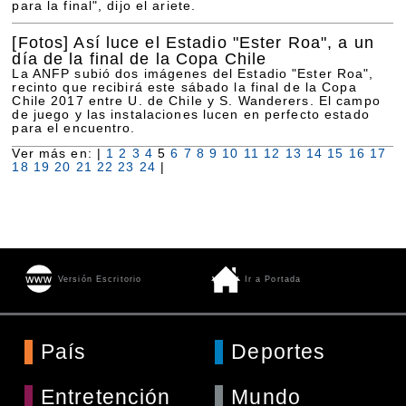
para la final", dijo el ariete.
[Fotos]
Así luce el Estadio "Ester Roa", a un
día de la final de la Copa Chile
La ANFP subió dos imágenes del Estadio "Ester Roa",
recinto que recibirá este sábado la final de la Copa
Chile 2017 entre U. de Chile y S. Wanderers. El campo
de juego y las instalaciones lucen en perfecto estado
para el encuentro.
Ver más en: |
1
2
3
4
5
6
7
8
9
10
11
12
13
14
15
16
17
18
19
20
21
22
23
24
|
Versión Escritorio
Ir a Portada
País
Deportes
Entretención
Mundo