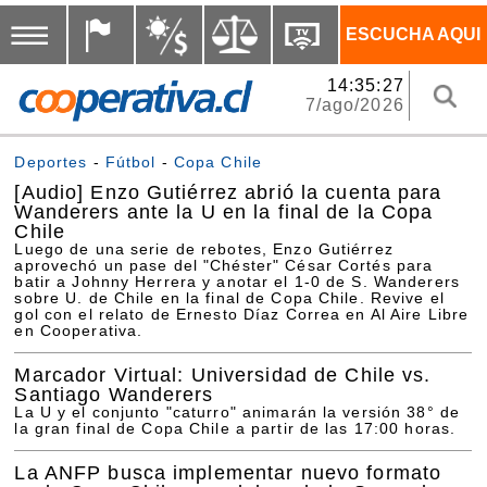
ESCUCHA AQUI
14:35:27
7/ago/2026
Deportes
-
Fútbol
-
Copa Chile
[Audio]
Enzo Gutiérrez abrió la cuenta para
Wanderers ante la U en la final de la Copa
Chile
Luego de una serie de rebotes, Enzo Gutiérrez
aprovechó un pase del "Chéster" César Cortés para
batir a Johnny Herrera y anotar el 1-0 de S. Wanderers
sobre U. de Chile en la final de Copa Chile. Revive el
gol con el relato de Ernesto Díaz Correa en Al Aire Libre
en Cooperativa.
Marcador Virtual: Universidad de Chile vs.
Santiago Wanderers
La U y el conjunto "caturro" animarán la versión 38° de
la gran final de Copa Chile a partir de las 17:00 horas.
La ANFP busca implementar nuevo formato