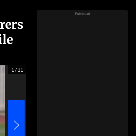
rers
ile
1
/ 11