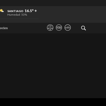
+
+
+
16.5°
SANTIAGO
Humedad
53%
ocios