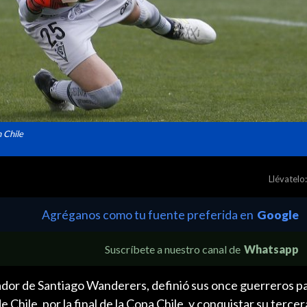
n Chile
Llévatelo:
Agréganos como tu fuente preferida en
Google
Suscríbete a nuestro canal de
Whatsapp
dor de Santiago Wanderers, definió sus once guerreros p
 Chile, por la final de la Copa Chile, y conquistar su tercer