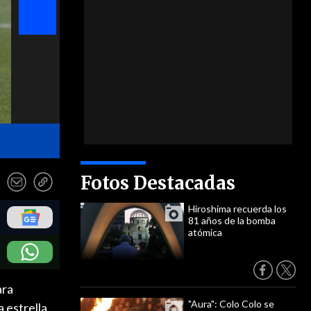
Defensa central por derecha: Mario López - Aton Chile
Fotos Destacadas
Hiroshima recuerda los
81 años de la bomba
atómica
ara
"Aura": Colo Colo se
a estrella