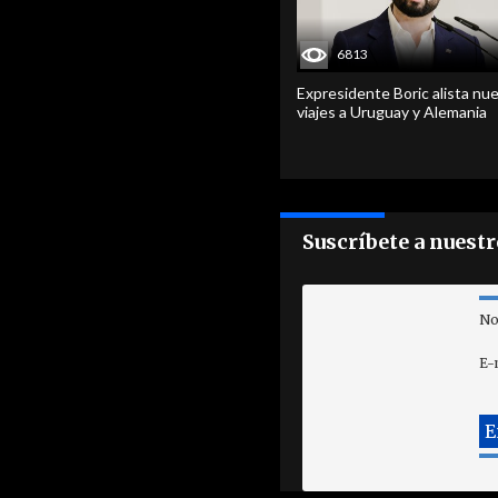
6813
Expresidente Boric alista nu
viajes a Uruguay y Alemania
Suscríbete a nuest
No
E-