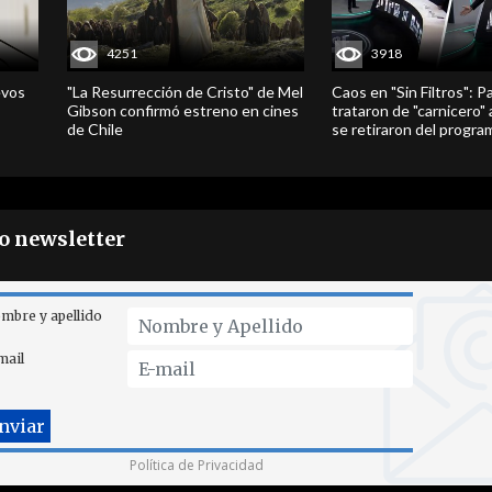
4251
3918
evos
"La Resurrección de Cristo" de Mel
Caos en "Sin Filtros": P
Gibson confirmó estreno en cines
trataron de "carnicero"
de Chile
se retiraron del progra
ro newsletter
mbre y apellido
mail
Política de Privacidad