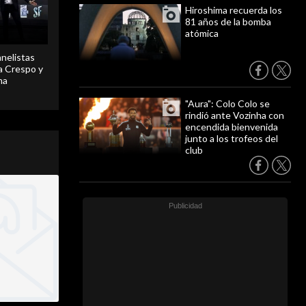
Hiroshima recuerda los
81 años de la bomba
atómica
anelistas
 a Crespo y
ma
"Aura": Colo Colo se
rindió ante Vozinha con
encendida bienvenida
junto a los trofeos del
club