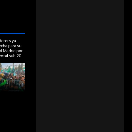
erers ya
echa para su
al Madrid por
ental sub 20