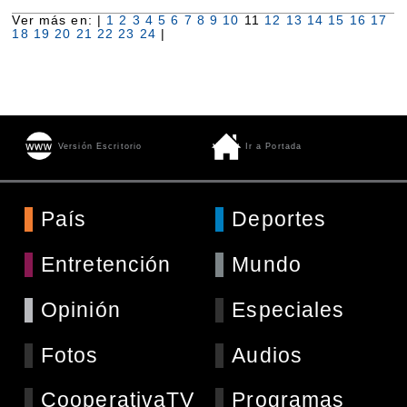
Ver más en: |
1
2
3
4
5
6
7
8
9
10
11
12
13
14
15
16
17
18
19
20
21
22
23
24
|
Versión Escritorio
Ir a Portada
País
Deportes
Entretención
Mundo
Opinión
Especiales
Fotos
Audios
CooperativaTV
Programas