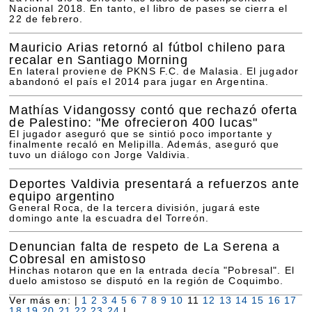
Nacional 2018. En tanto, el libro de pases se cierra el
22 de febrero.
Mauricio Arias retornó al fútbol chileno para
recalar en Santiago Morning
En lateral proviene de PKNS F.C. de Malasia. El jugador
abandonó el país el 2014 para jugar en Argentina.
Mathías Vidangossy contó que rechazó oferta
de Palestino: "Me ofrecieron 400 lucas"
El jugador aseguró que se sintió poco importante y
finalmente recaló en Melipilla. Además, aseguró que
tuvo un diálogo con Jorge Valdivia.
Deportes Valdivia presentará a refuerzos ante
equipo argentino
General Roca, de la tercera división, jugará este
domingo ante la escuadra del Torreón.
Denuncian falta de respeto de La Serena a
Cobresal en amistoso
Hinchas notaron que en la entrada decía "Pobresal". El
duelo amistoso se disputó en la región de Coquimbo.
Ver más en: |
1
2
3
4
5
6
7
8
9
10
11
12
13
14
15
16
17
18
19
20
21
22
23
24
|