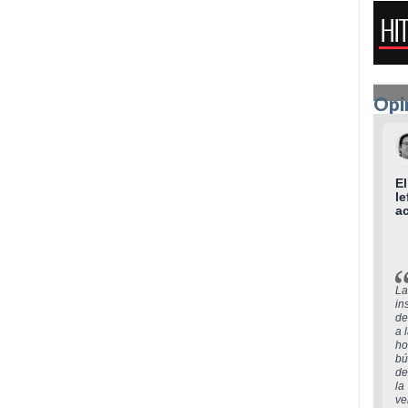
Opi
El
l
a
La
in
de
a 
ho
bú
de
la
ve