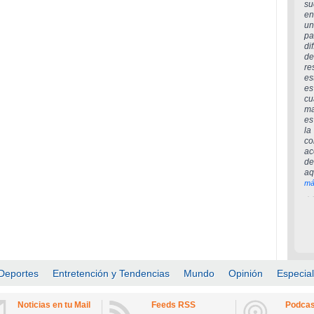
su
en
un
pa
dif
de
re
es
es
cu
ma
es
la
co
ac
de
aq
má
Deportes
Entretención y Tendencias
Mundo
Opinión
Especia
Noticias en tu Mail
Feeds RSS
Podcas