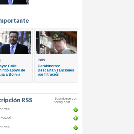
importante
|
País
|
aya: Chile
Carabineros:
intió apoyo de
Descartan sanciones
ña a Bolivia
por filtración
cripción RSS
Suscribirse con
feedly.com
portes
Fútbol
portes