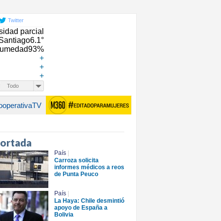
Twitter
Santiago
6.1°
umedad
93%
+
+
+
Todo
ooperativaTV
portada
País
|
Carroza solicita
informes médicos a reos
de Punta Peuco
País
|
La Haya: Chile desmintió
apoyo de España a
Bolivia