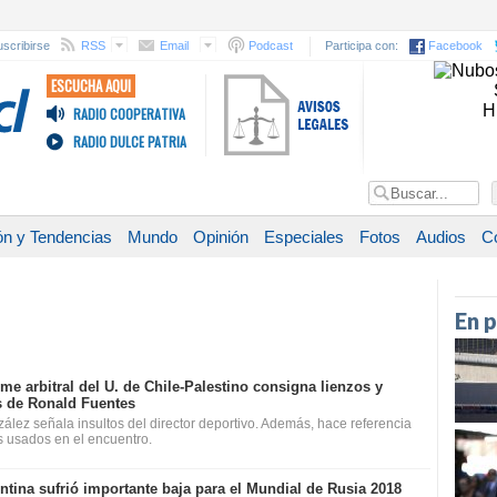
scribirse
RSS
Email
Podcast
Participa con:
Facebook
ESCUCHA AQUI
H
RADIO COOPERATIVA
RADIO DULCE PATRIA
ón y Tendencias
Mundo
Opinión
Especiales
Fotos
Audios
C
En 
rme arbitral del U. de Chile-Palestino consigna lienzos y
 de Ronald Fuentes
zález señala insultos del director deportivo. Además, hace referencia
es usados en el encuentro.
ntina sufrió importante baja para el Mundial de Rusia 2018