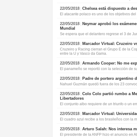
22/05/2018
Chelsea está dispuesto a d
|
El atacante polaco es uno de los objetivos del
22/05/2018
Neymar aprobó los exámenes 
|
Mundial
Se espera que el delantero regrese el 3 de Ju
22/05/2018
Marcador Virtual: Cruzeiro v
|
Cruzeiro y Racing cierran el Grupo E de la Co
entre la U y Vasco da Gama.
22/05/2018
Armando Cooper: No me expli
|
El panameño se reportó con la selección de su
22/05/2018
Padre de portero argentino d
|
Nahuel Guzmán quedó fuera de los 23 convoc
22/05/2018
Colo Colo partió rumbo a Med
|
Libertadores
El conjunto albo requiere de un triunfo o un em
22/05/2018
Marcador Virtual: Universid
|
El cuadro azul recibe a los brasileños con la 
22/05/2018
Arturo Salah: Nos interesa 
|
El presidente de la ANFP hizo el anuncio en Al 