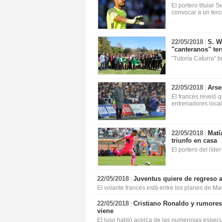
El portero titular
convocar a un terce
22/05/2018
S. W
|
"canteranos" te
"Tutoría Caturra" 
22/05/2018
Arse
|
El francés reveló 
entrenadores local
22/05/2018
Matí
|
triunfo en casa
El portero del líde
22/05/2018
Juventus quiere de regreso 
|
El volante francés está entre los planes de Mas
22/05/2018
Cristiano Ronaldo y rumores
|
viene
El luso habló acerca de las numerosas especu