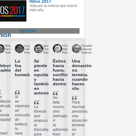
Hitos 2017
Vota por la noticia que marcó
este año
Opinión
nión
Roberto
Lucio
Ignacia
Víctor
Osvaldo
Vera
Cañete
Fernández
Maldonado
Salazar
Salazar
Arratia
Gatica
Roldán
Salazar
La
Se
Éxitos
Una
efebvrismo
fea
pierde
hacia
donación
cadémico
del
en
fuera,
no
humedal
equidad
conflictos
termina
y
hacia
cuando
también
dentro
haces
en
clic
autonomía
s
Si
No
stituciones
se
falta
Para
dicadas
organizara
La
vocero,
muchas
la
un
fórmula
sino
personas,
nesta
concurso
que
mensaje.
una
squeda
de
propuso
A
donación
belleza,
el
la
termina
la
Ejecutivo
administración
en
rdad
rana
para
Kast
el