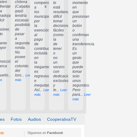
elen
chilena
compensar
le
momento
frentar
(Calyptocephalella
a
está
en
a
gayi)
los
resultando
que
radoja
tendría
municipios
difícil
presionan
ícil
escasas
por
tomar
un
posibilidades
la
decisiones
botón
solver,
de
exención
fáciles
o
to
pasar
al
(como
confirman
a
pago
la
una
anto
segunda
de
de
transferencia.
yor
ronda.
contribuciones
tener
Es
No
incluida
o
un
posee
en
no
gesto
nvicción
el
la
un
que
erca
colorido
megarreforma
vocero
puede
del
es
con
tomar
uello...
loro...
Leer
Leer
regresiva
dedicación
solo
s
más
e
exclusiva)
unos
inequitativa.
y
segundos.
Así...
le...
Pero
Leer
Leer
para...
más
más
Leer
más
les
Fotos
Audios
CooperativaTV
ts
Síguenos en
Facebook