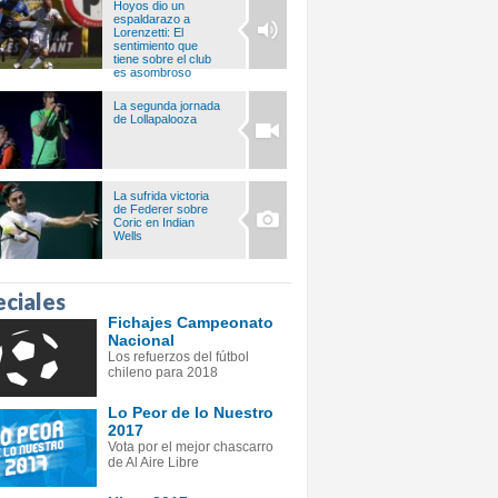
Hoyos dio un
espaldarazo a
Lorenzetti: El
sentimiento que
tiene sobre el club
es asombroso
La segunda jornada
de Lollapalooza
La sufrida victoria
de Federer sobre
Coric en Indian
Wells
eciales
Fichajes Campeonato
Nacional
Los refuerzos del fútbol
chileno para 2018
Lo Peor de lo Nuestro
2017
Vota por el mejor chascarro
de Al Aire Libre