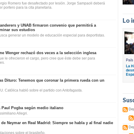
 Sergio Romero fue desafectado por lesión. Jorge Sampaoli deberá
r portero para la cita planetaria.
Lo 
anderers y UNAB firmaron convenio que permitirá a
rminar sus estudios
busca generar un modelo de educación especial para deportistas.
ne Wenger rechazó dos veces a la selección inglesa
que le ofrecieron el cargo, pero cree que éste debe ser para
País
es.
La H
desm
Espa
as Dituro: Tenemos que coronar la primera rueda con un
r U. Católica habló sobre el partido con Antofagasta.
Sus
a Paul Pogba según medio italiano
De
similiano Allegri.
 de Neymar en Real Madrid: Siempre se habla y al final nadie
De
laciones sobre el brasileño.