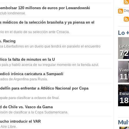
esembolsar 120 millones de euros por Lewandowski
De
 club londinense.
médicos de la selección brasileña y ya piensa en el
Lo 
nio en el duelo de su selección ante Croacia.
s. Racing
pa Libertadores en un duelo que tendrá en paralelo el encuentro
Leíd
72
co la falta de minutos en la U
 país y habló acerca de su irregular momento en la tienda azul.
Visto
edicó irónica caricatura a Sampaoli
11
ados de Argentina para Rusia.
ellín para enfrentar a Atlético Nacional por Copa
Escu
pate para clasificar a octavos de final.
18
ad de Chile vs. Vasco da Gama
misión de clasificar a la Copa Sudamericana.
Mul
mucho introducir el VAR
Aire Libre.