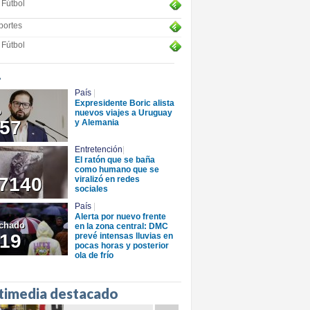
Fútbol
portes
Fútbol
+
País
|
Expresidente Boric alista
o
nuevos viajes a Uruguay
57
y Alemania
Entretención
|
El ratón que se baña
como humano que se
7140
viralizó en redes
sociales
País
|
Alerta por nuevo frente
chado
en la zona central: DMC
19
prevé intensas lluvias en
pocas horas y posterior
ola de frío
timedia destacado