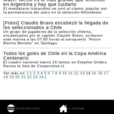
en Argentina y hay que cuidarlo
El mandatario trasandino se unió al clamor popular por
la permanencia del astro en la selección Albiceleste.
[Fotos]
Claudio Bravo encabezó la llegada de
los seleccionados a Chile
Un grupo de jugadores de la selección chilena,
encabezados por el capitán Claudio Bravo, arribaron
este martes a las 07:00 horas al aeropuerto "Arturo
Merino Benítez" en Santiago.
Todos los goles de Chile en la Copa América
Centenario
El cuadro nacional marcó 16 tantos en Estados Unidos.
Revisa la lista de Cooperativa.cl.
Ver más en: |
1
2
3
4
5
6
7
8
9
10
11
12
13
14
15
16
17
18
19
20
21
22
23
24
|
Versión Escritorio
Ir a Portada