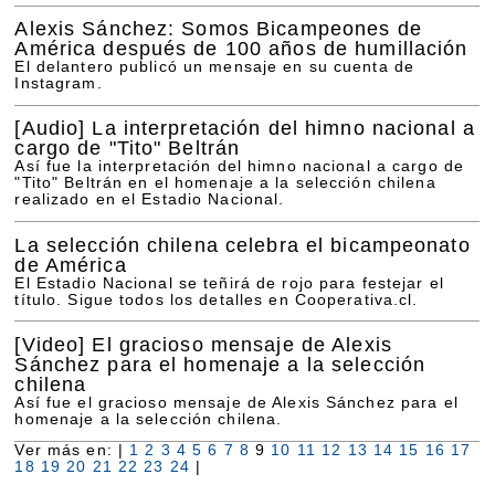
Alexis Sánchez: Somos Bicampeones de
América después de 100 años de humillación
El delantero publicó un mensaje en su cuenta de
Instagram.
[Audio]
La interpretación del himno nacional a
cargo de "Tito" Beltrán
Así fue la interpretación del himno nacional a cargo de
"Tito" Beltrán en el homenaje a la selección chilena
realizado en el Estadio Nacional.
La selección chilena celebra el bicampeonato
de América
El Estadio Nacional se teñirá de rojo para festejar el
título. Sigue todos los detalles en Cooperativa.cl.
[Video]
El gracioso mensaje de Alexis
Sánchez para el homenaje a la selección
chilena
Así fue el gracioso mensaje de Alexis Sánchez para el
homenaje a la selección chilena.
Ver más en: |
1
2
3
4
5
6
7
8
9
10
11
12
13
14
15
16
17
18
19
20
21
22
23
24
|