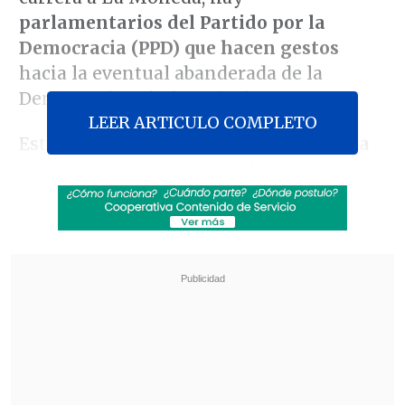
parlamentarios del Partido por la
Democracia (PPD) que hacen gestos
hacia la eventual abanderada de la
Democracia Cristiana (DC).
LEER ARTICULO COMPLETO
Este miércoles
Provoste almorzó con la
bancada de diputados de la DC
,
encuentro en el cual -según legisladores
falangistas- les confirmó que
el viernes,
luego de que realice la Cuenta Pública del
Senado
, aceptará de manera formal
competir en la carrera presidencia.
Asimismo, ha pedido levantarse como
una opción no partidaria, sino
ciudadana, y solicita tener
independencia para actuar mediante un