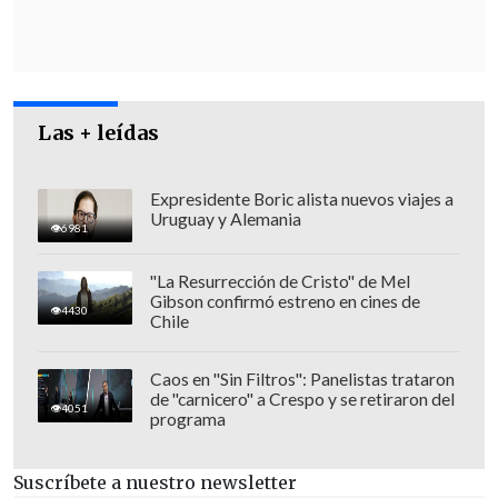
Las + leídas
Expresidente Boric alista nuevos viajes a
Uruguay y Alemania
6981
"La Resurrección de Cristo" de Mel
Gibson confirmó estreno en cines de
4430
Chile
"Es muy importante, nosotros lo hemos
señalado,
estamos en un proceso de
Caos en "Sin Filtros": Panelistas trataron
escucha muy activa, de escucha a la
de "carnicero" a Crespo y se retiraron del
4051
ciudadanía, distintas organizaciones,
programa
conversando con comunidades
indígenas, comunidades agrícolas,
Suscríbete a nuestro newsletter