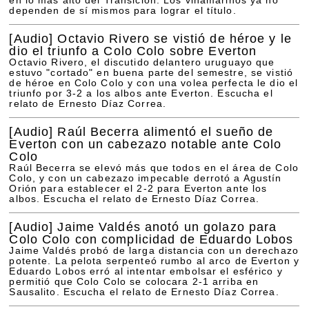
en lo más alto del Transición. Los viñamarinos ya no
dependen de sí mismos para lograr el título.
[Audio]
Octavio Rivero se vistió de héroe y le
dio el triunfo a Colo Colo sobre Everton
Octavio Rivero, el discutido delantero uruguayo que
estuvo "cortado" en buena parte del semestre, se vistió
de héroe en Colo Colo y con una volea perfecta le dio el
triunfo por 3-2 a los albos ante Everton. Escucha el
relato de Ernesto Díaz Correa.
[Audio]
Raúl Becerra alimentó el sueño de
Everton con un cabezazo notable ante Colo
Colo
Raúl Becerra se elevó más que todos en el área de Colo
Colo, y con un cabezazo impecable derrotó a Agustín
Orión para establecer el 2-2 para Everton ante los
albos. Escucha el relato de Ernesto Díaz Correa.
[Audio]
Jaime Valdés anotó un golazo para
Colo Colo con complicidad de Eduardo Lobos
Jaime Valdés probó de larga distancia con un derechazo
potente. La pelota serpenteó rumbo al arco de Everton y
Eduardo Lobos erró al intentar embolsar el esférico y
permitió que Colo Colo se colocara 2-1 arriba en
Sausalito. Escucha el relato de Ernesto Díaz Correa.