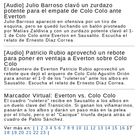
[Audio]
Julio Barroso clavó un zurdazo
potente para el empate de Colo Colo ante
Everton
Julio Barroso apareció en ofensiva por un tiro de
esquina, pero se quedó luchando un balón pivoteado
por Matías Zaldivia y con un zurdazo potente clavó el 1-
1 de Colo Colo ante Everton en Sausalito. Escucha el
relato de Ernesto Díaz Correa.
[Audio]
Patricio Rubio aprovechó un rebote
para poner en ventaja a Everton sobre Colo
Colo
El delantero de Everton Patricio Rubio aprovechó un
rebote que dejó el arquero de Colo Colo Agustín Orión
para anotar el 1-0 de los "ruleteros" ante los albos en
Sausalito. Escucha el relato de Ernesto Díaz Correa.
Marcador Virtual: Everton vs. Colo Colo
El cuadro "ruletero" recibe en Sausalito a los albos en
un duelo clave del Transición. Si ganan los viñamarinos,
pasarán a los albos y darán un paso más en la pelea
por el título, pero si el "Cacique" triunfa dejará atrás al
cuadro de Pablo Sánchez.
Ver más en: |
1
2
3
4
5
6
7
8
9
10
11
12
13
14
15
16
17
18
19
20
21
22
23
|