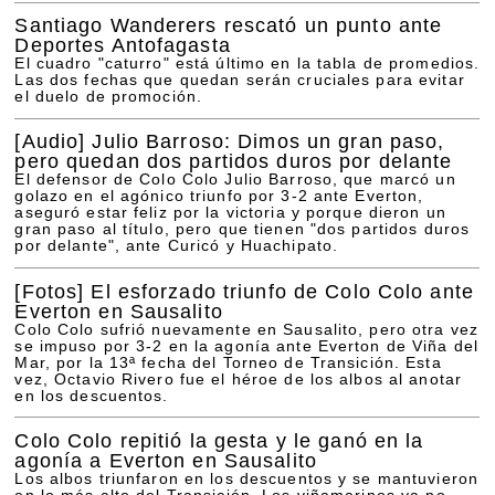
Santiago Wanderers rescató un punto ante
Deportes Antofagasta
El cuadro "caturro" está último en la tabla de promedios.
Las dos fechas que quedan serán cruciales para evitar
el duelo de promoción.
[Audio]
Julio Barroso: Dimos un gran paso,
pero quedan dos partidos duros por delante
El defensor de Colo Colo Julio Barroso, que marcó un
golazo en el agónico triunfo por 3-2 ante Everton,
aseguró estar feliz por la victoria y porque dieron un
gran paso al título, pero que tienen "dos partidos duros
por delante", ante Curicó y Huachipato.
[Fotos]
El esforzado triunfo de Colo Colo ante
Everton en Sausalito
Colo Colo sufrió nuevamente en Sausalito, pero otra vez
se impuso por 3-2 en la agonía ante Everton de Viña del
Mar, por la 13ª fecha del Torneo de Transición. Esta
vez, Octavio Rivero fue el héroe de los albos al anotar
en los descuentos.
Colo Colo repitió la gesta y le ganó en la
agonía a Everton en Sausalito
Los albos triunfaron en los descuentos y se mantuvieron