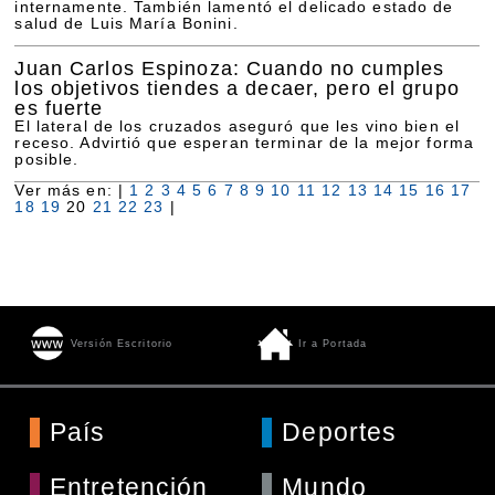
internamente. También lamentó el delicado estado de
salud de Luis María Bonini.
Juan Carlos Espinoza: Cuando no cumples
los objetivos tiendes a decaer, pero el grupo
es fuerte
El lateral de los cruzados aseguró que les vino bien el
receso. Advirtió que esperan terminar de la mejor forma
posible.
Ver más en: |
1
2
3
4
5
6
7
8
9
10
11
12
13
14
15
16
17
18
19
20
21
22
23
|
Versión Escritorio
Ir a Portada
País
Deportes
Entretención
Mundo