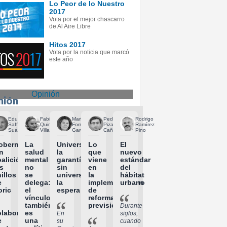
Lo Peor de lo Nuestro
2017
Vota por el mejor chascarro
de Al Aire Libre
Hitos 2017
Vota por la noticia que marcó
este año
Opinión
nión
Eduardo
Fabiola
Mariela
Pedro
Rodrigo
Saffirio
Quiroga
Formas
Pizarro
Ramírez
Suárez
Villagra
García
Cañas
Pino
obernar
La
Universalizar
Lo
El
n
salud
la
que
nuevo
alición:
mental
garantía
viene
estándar
s
no
sin
en
del
illos
se
universalizar
la
hábitat
e
delega:
la
implementación
urbano
oric
el
espera
de
vínculo
reforma
también
previsional
Durante
olaboración
es
En
siglos,
e
una
su
cuando