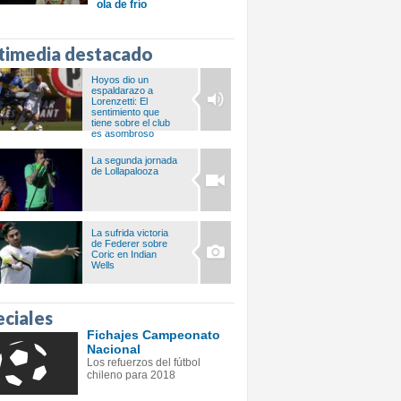
ola de frío
timedia destacado
Hoyos dio un
espaldarazo a
Lorenzetti: El
sentimiento que
tiene sobre el club
es asombroso
La segunda jornada
de Lollapalooza
La sufrida victoria
de Federer sobre
Coric en Indian
Wells
eciales
Fichajes Campeonato
Nacional
Los refuerzos del fútbol
chileno para 2018