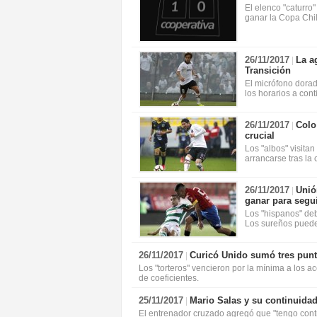
El elenco "caturro
ganar la Copa Chil
26/11/2017
La a
|
Transición
El micrófono dorad
los horarios a cont
26/11/2017
Colo
|
crucial
Los "albos" visitan
arrancarse tras la 
26/11/2017
Unió
|
ganar para segui
Los "hispanos" deb
Los sureños pueden 
26/11/2017
Curicó Unido sumó tres punt
|
Los "torteros" vencieron por la mínima a los a
de coeficientes.
25/11/2017
Mario Salas y su continuidad
|
El entrenador cruzado agregó que "tengo cont