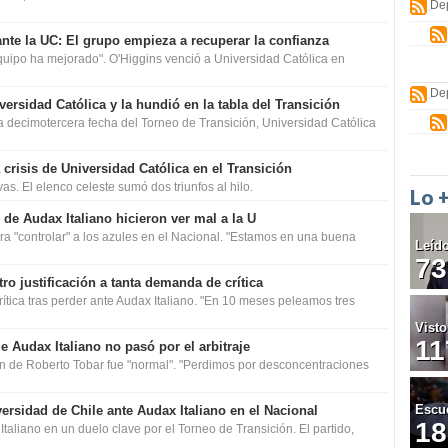
De
o ante la UC: El grupo empieza a recuperar la confianza
equipo ha mejorado". O'Higgins venció a Universidad Católica en
De
versidad Católica y la hundió en la tabla del Transición
a decimotercera fecha del Torneo de Transición, Universidad Católica
crisis de Universidad Católica en el Transición
as. El elenco celeste sumó dos triunfos al hilo.
Lo 
de Audax Italiano hicieron ver mal a la U
ara "controlar" a los azules en el Nacional. "Estamos en una buena
Leíd
73
o justificación a tanta demanda de crítica
ítica tras perder ante Audax Italiano. "En 10 meses peleamos tres
Visto
11
e Audax Italiano no pasó por el arbitraje
ción de Roberto Tobar fue "normal". "Perdimos por desconcentraciones
Escu
ersidad de Chile ante Audax Italiano en el Nacional
18
taliano en un duelo clave por el Torneo de Transición. El partido,