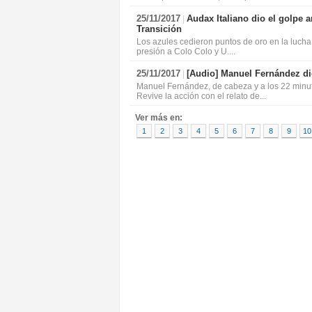
25/11/2017
Audax Italiano dio el golpe 
|
Transición
Los azules cedieron puntos de oro en la lucha
presión a Colo Colo y U....
25/11/2017
[Audio]
Manuel Fernández dio
|
Manuel Fernández, de cabeza y a los 22 minuto
Revive la acción con el relato de...
Ver más en:
1
2
3
4
5
6
7
8
9
10