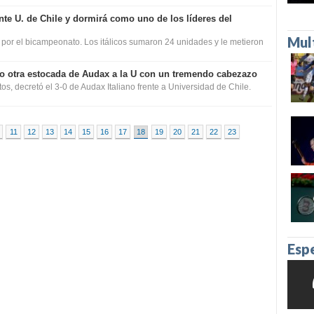
ante U. de Chile y dormirá como uno de los líderes del
Mul
 por el bicampeonato. Los itálicos sumaron 24 unidades y le metieron
 otra estocada de Audax a la U con un tremendo cabezazo
s, decretó el 3-0 de Audax Italiano frente a Universidad de Chile.
11
12
13
14
15
16
17
18
19
20
21
22
23
Esp