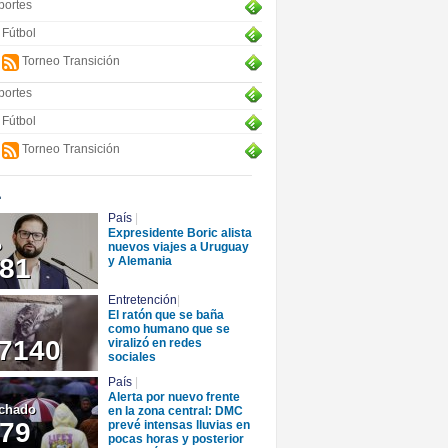
portes
Fútbol
Torneo Transición
portes
Fútbol
Torneo Transición
+
País
|
Expresidente Boric alista
o
nuevos viajes a Uruguay
81
y Alemania
Entretención
|
El ratón que se baña
como humano que se
7140
viralizó en redes
sociales
País
|
Alerta por nuevo frente
chado
en la zona central: DMC
79
prevé intensas lluvias en
pocas horas y posterior