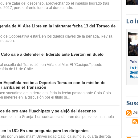
" quiere zafar del descenso, aprovechando el impulso logrado tras
e 2017, pero enfrente tendrá al duro cuadro...
Lo 
genda de Al Aire Libre en la infartante fecha 13 del Torneo de
o de Cooperativa estará en los duelos claves de la jornada. Revisa
inuación.
 Colo sale a defender el liderato ante Everton en duelo
País
 al escolta del Transición en Viña del Mar. El "Cacique" puede
La H
caída de U. de Chile.
desm
Espa
n Española recibe a Deportes Temuco con la misión de
r arriba en el Transición
en sacudirse de la derrota sufrida la fecha pasada ante Colo Colo.
meterse en la discusión por el título si...
Sus
os de oro ante Huachipato y se alejó del descenso
De
cereros en La Granja. Los curicanos subieron dos puestos en la tabla
 en la UC: Es una pregunta para los dirigentes
rato por un año más". Universidad Católica sumó su cuarta derrota