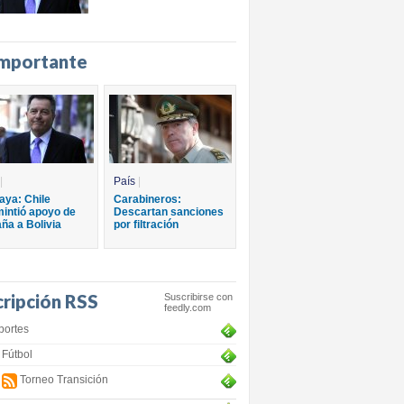
importante
|
País
|
aya: Chile
Carabineros:
intió apoyo de
Descartan sanciones
ña a Bolivia
por filtración
cripción RSS
Suscribirse con
feedly.com
portes
Fútbol
Torneo Transición