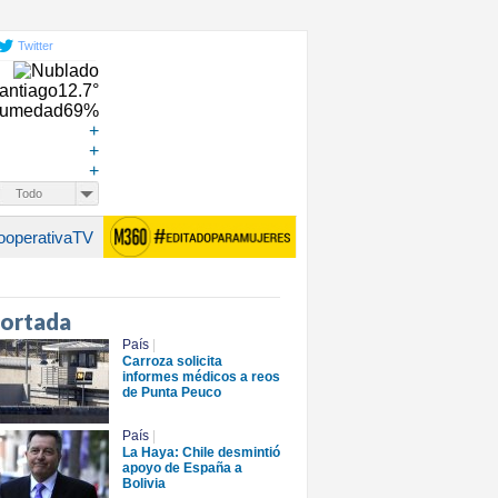
Twitter
antiago
12.7°
umedad
69%
+
+
+
Todo
ooperativaTV
portada
País
|
Carroza solicita
informes médicos a reos
de Punta Peuco
País
|
La Haya: Chile desmintió
apoyo de España a
Bolivia