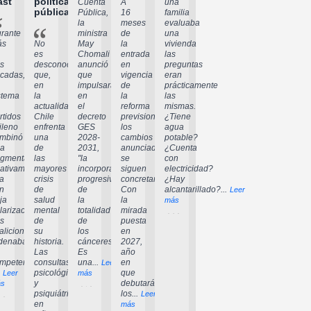
ast
política
Cuenta
A
una
pública
Pública,
16
familia
la
meses
evaluaba
rante
ministra
de
una
ás
No
May
la
vivienda
es
Chomali
entrada
las
s
desconocido
anunció
en
preguntas
cadas,
que,
que
vigencia
eran
en
impulsará,
de
prácticamente
stema
la
en
la
las
actualidad,
el
reforma
mismas.
rtidos
Chile
decreto
previsional,
¿Tiene
ileno
enfrenta
GES
los
agua
mbinó
una
2028-
cambios
potable?
a
de
2031,
anunciados
¿Cuenta
agmentación
las
"la
se
con
lativamente
mayores
incorporación
siguen
electricidad?
ta
crisis
progresiva
concretando.
¿Hay
n
de
de
Con
alcantarillado?...
Leer
ja
salud
la
la
más
larización.
mental
totalidad
mirada
s
de
de
puesta
aliciones
su
los
en
denaban
historia.
cánceres".
2027,
Las
Es
año
mpetencia
consultas
una...
en
Leer
psicológicas
que
Leer
más
y
debutarán
s
psiquiátricas
los...
Leer
en
más