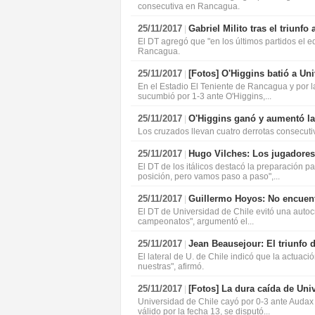
consecutiva en Rancagua.
25/11/2017
Gabriel Milito tras el triunf
|
El DT agregó que "en los últimos partidos el 
Rancagua.
25/11/2017
[Fotos]
O'Higgins batió a Uni
|
En el Estadio El Teniente de Rancagua y por l
sucumbió por 1-3 ante O'Higgins,...
25/11/2017
O'Higgins ganó y aumentó la 
|
Los cruzados llevan cuatro derrotas consecutiv
25/11/2017
Hugo Vilches: Los jugadores 
|
El DT de los itálicos destacó la preparación p
posición, pero vamos paso a paso",...
25/11/2017
Guillermo Hoyos: No encuentr
|
El DT de Universidad de Chile evitó una autocr
campeonatos", argumentó el...
25/11/2017
Jean Beausejour: El triunfo d
|
El lateral de U. de Chile indicó que la actua
nuestras", afirmó.
25/11/2017
[Fotos]
La dura caída de Univ
|
Universidad de Chile cayó por 0-3 ante Audax I
válido por la fecha 13, se disputó...