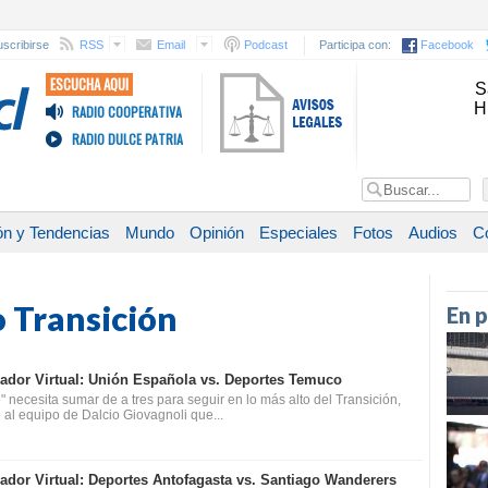
scribirse
RSS
Email
Podcast
Participa con:
Facebook
ESCUCHA AQUI
S
H
RADIO COOPERATIVA
RADIO DULCE PATRIA
ón y Tendencias
Mundo
Opinión
Especiales
Fotos
Audios
C
o Transición
En 
ador Virtual: Unión Española vs. Deportes Temuco
" necesita sumar de a tres para seguir en lo más alto del Transición,
e al equipo de Dalcio Giovagnoli que...
ador Virtual: Deportes Antofagasta vs. Santiago Wanderers