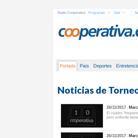
Radio Cooperativa
Programas
Dial
Su
Portada
País
Deportes
Entretenci
Noticias de Torne
26/11/2017
Marc
|
El cuadro "hispano
pero enfrente tien
26/11/2017
Marc
|