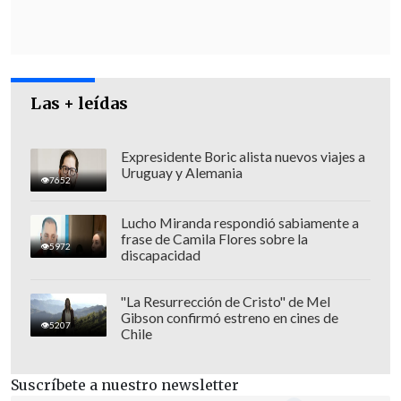
podían acudir a la Corte Suprema.
Si
acuden y la Corte Suprema ordena
entregar todos esos registros, lo voy a
entregar,
yo voy a colaborar... No digo yo,
Las + leídas
el Ministerio de Salud tiene como
obligación colaborar con la justicia, nadie
se ha negado a eso", aseguró.
Expresidente Boric alista nuevos viajes a
Uruguay y Alemania
7652
Lucho Miranda respondió sabiamente a
frase de Camila Flores sobre la
5972
discapacidad
"La Resurrección de Cristo" de Mel
Gibson confirmó estreno en cines de
5207
Chile
Suscríbete a nuestro newsletter