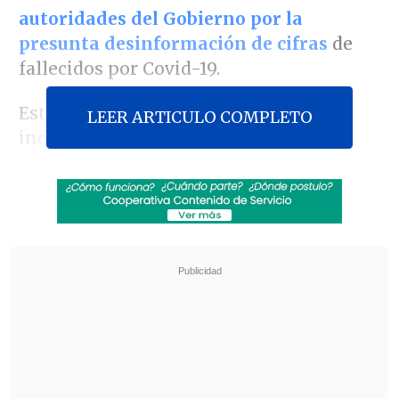
autoridades del Gobierno por la
presunta desinformación de cifras
de
fallecidos por Covid-19.
Esto pese a que, en el marco de la
LEER ARTICULO COMPLETO
indagatoria que surgió por la querella
puntual del senador Alejandro Navarro
(PRO) en la materia,
el Minsal negó a
Fiscalía el acceso a correos del ex
titular, Jaime Mañalich, de su entonces
jefa de gabinete, Itziar Linazasoro, y de
la actual subsecretaria de Salud Pública,
Paula Daza
.
Revisa también