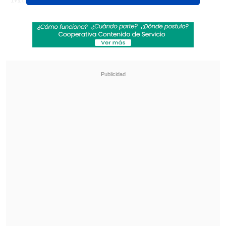
Sánchez.
Revisa también
Real Madrid oficializó la renovación de Vinicius
hasta 2032
Masajista testificó en juicio por muerte de
Maradona: Me dijo 'no quiero nada, ya está'
En Chile, Universidad Católica, Colo Colo
y Universidad de Chile, también se
unieron a las felicitaciones a los
ganadores del torneo continental.
Estos son los saludos: