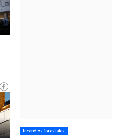
l
Incendios forestales