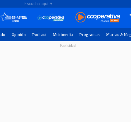
Escucha aquí ▼
ndo
Opinión
Podcast
Multimedia
Programas
Marcas & Neg