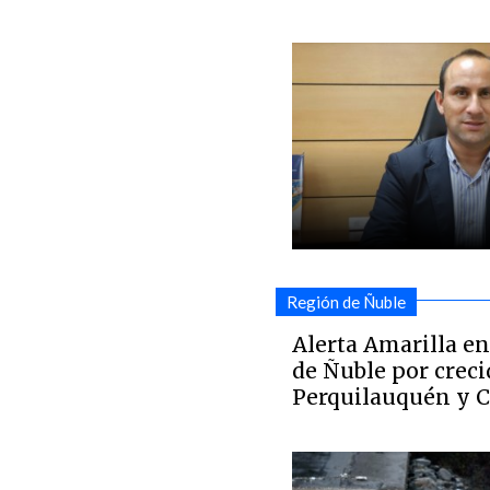
Región de Ñuble
Alerta Amarilla e
de Ñuble por creci
Perquilauquén y C