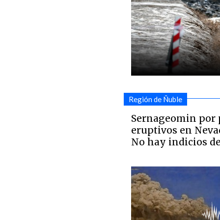
Región de Ñuble
Sernageomin por 
eruptivos en Nevad
No hay indicios d