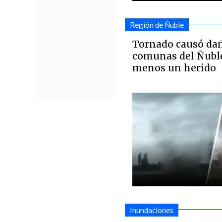
Región de Ñuble
Tornado causó dañ
comunas del Ñuble
menos un herido
Inundaciones