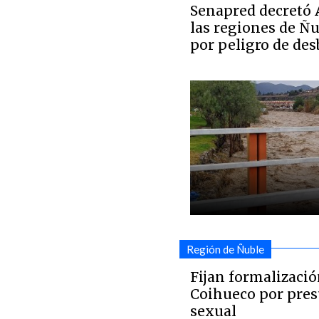
Senapred decretó A
las regiones de Ñu
por peligro de des
Región de Ñuble
Fijan formalizació
Coihueco por pres
sexual