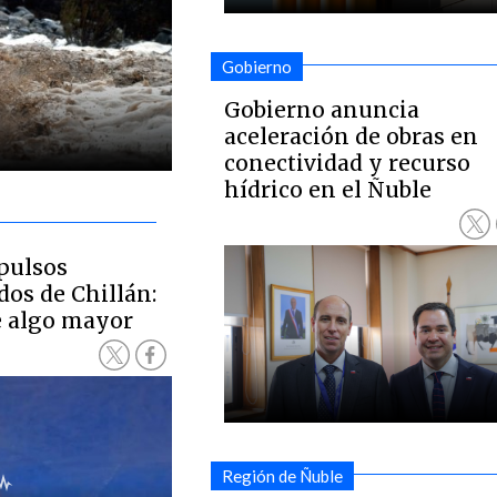
Gobierno
Gobierno anuncia
aceleración de obras en
conectividad y recurso
hídrico en el Ñuble
pulsos
os de Chillán:
e algo mayor
Región de Ñuble