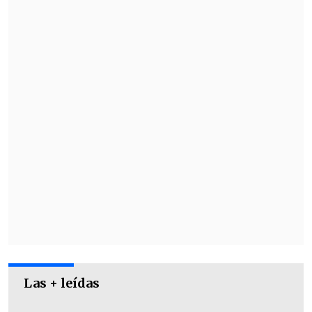
De esta manera
se dará el vamos a la
gira que llevará el primer título de la
selección adulta a recorrer todo el
territorio nacional
.
Las + leídas