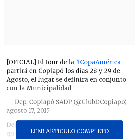
[OFICIAL] El tour de la
#CopaAmérica
partirá en Copiapó los días 28 y 29 de
Agosto, el lugar se definira en conjunto
con la Municipalidad.
— Dep. Copiapó SADP (@ClubDCopiapo)
agosto 17, 2015
Deportes Copiapó
anunció este lunes
LEER ARTICULO COMPLETO
que el
Tour de la Copa América
, t
rofeo