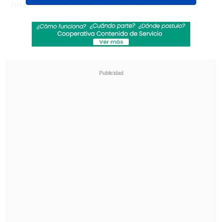
que logró por primera vez la selección
chilena en este año
,
comenzará en la
ciudad nortina
.
En su cuenta de
Twitter
, el cuadro
rojiblanco anunció que l
os habitantes de
la localidad podrán ver la Copa los días
28 y 29 de agosto, pero que aún no se
define el lugar.
Revisa también
Clark también evadió preguntas sobre reunión
con Kiblisky: Hablaré después de la defensa
Escándalo en el fútbol asiático: Corea del Sur
sobornó a árbitros con servicios sexuales