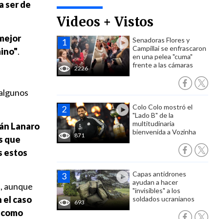
a ser de
Videos + Vistos
 mejor
Senadoras Flores y
Campillai se enfrascaron
mino"
.
en una pelea "cuma"
frente a las cámaras
2226
 algunos
Colo Colo mostró el
"Lado B" de la
multitudinaria
mán Lanaro
bienvenida a Vozinha
871
s que
s estos
Capas antidrones
ayudan a hacer
s, aunque
"invisibles" a los
 el caso
soldados ucranianos
693
o como