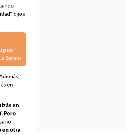
cuando
dad", dijo a
ruguay
 La Serena
. Además,
rés en
uizás en
í. Pero
sario
 en otra