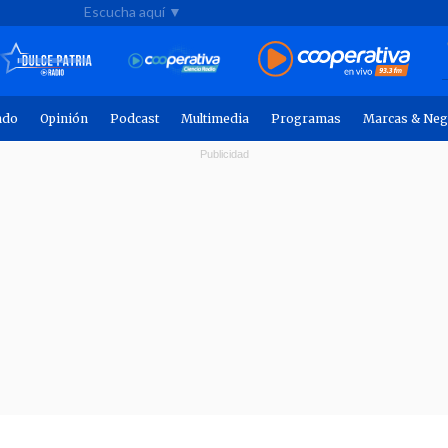
Escucha aquí ▼
ndo
Opinión
Podcast
Multimedia
Programas
Marcas & Neg