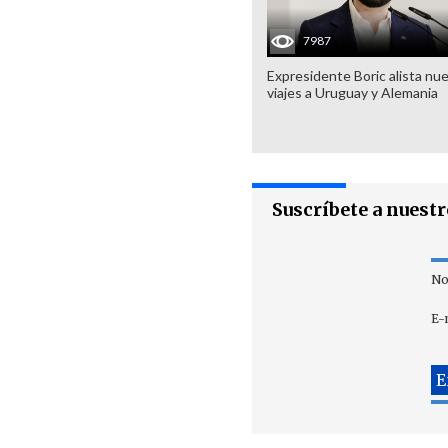
7987
Expresidente Boric alista nu
viajes a Uruguay y Alemania
Suscríbete a nuest
No
E-