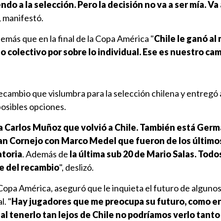
ndo a la selección. Pero la decisión no va a ser mía. Va 
", manifestó.
más que en la final de la Copa América "
Chile le ganó al
o colectivo por sobre lo individual. Ese es nuestro ca
 recambio que vislumbra para la selección chilena y entregó
osibles opciones.
ta Carlos Muñoz que volvió a Chile. También está Ger
uan Cornejo con Marco Medel que fueron de los último
atoria
. Además de
la última sub 20 de Mario Salas. Todo
e del recambio
", deslizó.
opa América, aseguró que le inquieta el futuro de alguno
l. "
Hay jugadores que me preocupa su futuro, como en
al tenerlo tan lejos de Chile no podríamos verlo tant