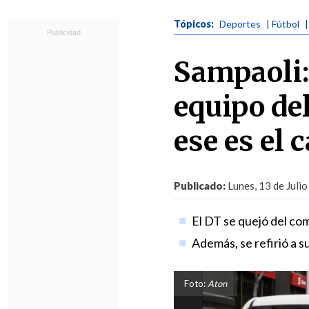
Tópicos:
Deportes
| Fútbol
Sampaoli:
equipo de
ese es el
Publicado:
Lunes, 13 de Julio
El DT se quejó del co
Además, se refirió a s
Foto:
Aton