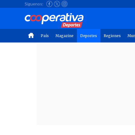
Síguenos:
País
Magazine
Deportes
Regiones
Mu