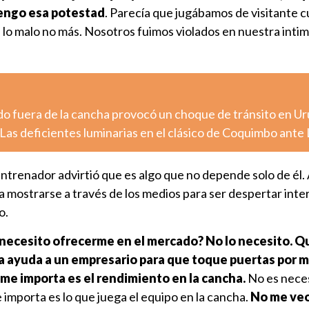
tengo esa potestad
. Parecía que jugábamos de visitante 
 lo malo no más. Nosotros fuimos violados en nuestra intimi
o fuera de la cancha provocó un choque de tránsito en U
Las deficientes luminarias en el clásico de Coquimbo ante
entrenador advirtió que es algo que no depende solo de él
ta mostrarse a través de los medios para ser despertar inte
o.
necesito ofrecerme en el mercado? No lo necesito. Q
a ayuda a un empresario para que toque puertas por m
 me importa es el rendimiento en la cancha.
No es nece
e importa es lo que juega el equipo en la cancha.
No me veo