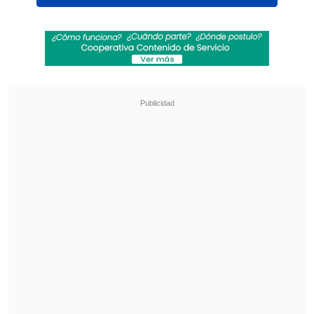
El seleccionado africano toqueteó bien
con la pelota y puso el 1-1 para golpear
a la Argentina en los 16avos de final.
pic.twitter.com/aCYf8v7Yah
— DSPORTS (@DSports)
July 3, 2026