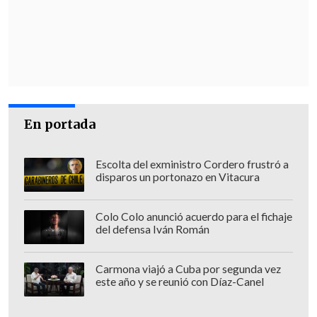
que por un simple cambio de nombre la
oposición sabrá apoyar un listado de
buenas intenciones
, como las que están
en el pacto fiscal. Más que firmar
acuerdos transversales, necesitamos ver
los proyectos donde corresponde, que es
En portada
en el Congreso, y ahí llevar adelante la
discusión".
Escolta del exministro Cordero frustró a
disparos un portonazo en Vitacura
En esta línea, aseguró que desde la
oposición, "
vamos a apoyar todas las
Colo Colo anunció acuerdo para el fichaje
medidas que favorezcan el crecimiento
del defensa Iván Román
económico a través de proyectos de
inversión
y facilitar su tramitación.
Carmona viajó a Cuba por segunda vez
este año y se reunió con Díaz-Canel
También apoyaremos todas las medidas
que favorezcan el empleo, así como las