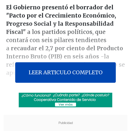
El Gobierno presentó el borrador del
"Pacto por el Crecimiento Económico,
Progreso Social y la Responsabilidad
Fiscal"
a los partidos políticos, que
contará con seis pilares tendientes
a
recaudar el 2,7 por ciento del Producto
Interno Bruto (PIB) en seis años
-la
reforma tributaria rechazada en marzo se
LEER ARTICULO COMPLETO
apuntaba a 3,6%-.
Tras varios meses de diálogo en la mesa
con los representantes de los partidos
políticos, además de los informes
elaborados por el Comité de Expertos
sobre "Espacio Fiscal y Crecimiento
Tendencial" y de la OCDE, finalmente el