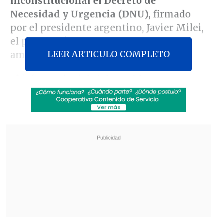
inconstitucional el Decreto de
Necesidad y Urgencia (DNU),
firmado
por el presidente argentino, Javier Milei,
el pasado día 20 para avanzar en una
LEER ARTICULO COMPLETO
amplia desregulación de la economía.
El jefe provincial, del
Partido
Justicialista (pernonismo),
anunció la
decisión a través de sus redes sociales.
Instruyó a los abogados
Eugenio Raúl
Zaffaroni,
exmiembro de la Suprema
argentino y exjuez de la Corte
Interamericana de Derechos Humanos; y
Raúl Gustavo Ferreyra
para formalizar
ante el Supremo una "acción declarativa
de certeza en la que
se reclama la
declaración de inconstitucionalidad"