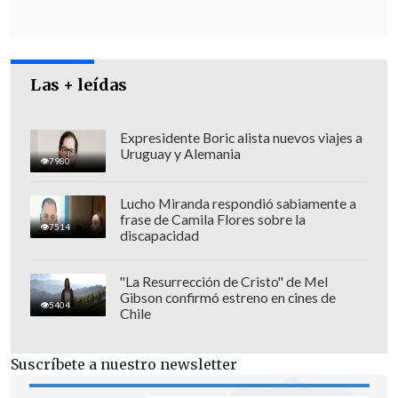
Las + leídas
Expresidente Boric alista nuevos viajes a
Uruguay y Alemania
7980
Lucho Miranda respondió sabiamente a
frase de Camila Flores sobre la
7514
discapacidad
EL DECRETO
"La Resurrección de Cristo" de Mel
Gibson confirmó estreno en cines de
Diez días después de asumir la
5404
Chile
Presidencia argentina, Milei firmó la
ordenanza para desregular la economía,
Suscríbete a nuestro newsletter
la cual incluye la derogación de varias