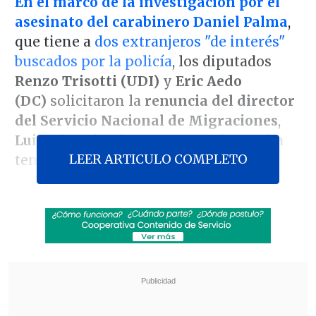
En el marco de la investigación por el
asesinato del carabinero Daniel Palma
,
que tiene a
dos extranjeros "de interés"
buscados por la policía
, los diputados
Renzo Trisotti (UDI)
y
Eric Aedo
(DC)
solicitaron la
renuncia del director
del Servicio Nacional de Migraciones
,
Luis Eduardo Thayer
, acusando que ha
LEER ARTICULO COMPLETO
tenido dichos "irresponsables".
Los parlamentarios recordaron la
intervención de Thayer el pasado lunes
ante la Comisión de Gobierno de la
Cámara Baja, donde afirmó que "
la
estadía ilegal en el país no constituye
por sí misma un riesgo para la
seguridad interior
".