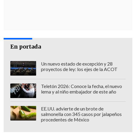
irregulares, que precisamente han
ingresado a Chile con ese único
propósito".
"Sus declaraciones no solo son
absolutamente irresponsables e
En portada
indecentes, sino que
son un insulto para
todos los chilenos que han sufrido las
Un nuevo estado de excepción y 28
proyectos de ley: los ejes de la ACOT
consecuencias de la migración
descontrolada que vivimos actualmente
.
Teletón 2026: Conoce la fecha, el nuevo
Incluso, son una ofensa para todos los
lema y al niño embajador de este año
extranjeros que sí han llegado de manera
regular a aportar a nuestro país",
EE.UU. advierte de un brote de
puntualizó el parlamentario al medio
salmonella con 345 casos por jalapeños
procedentes de México
antes citado.