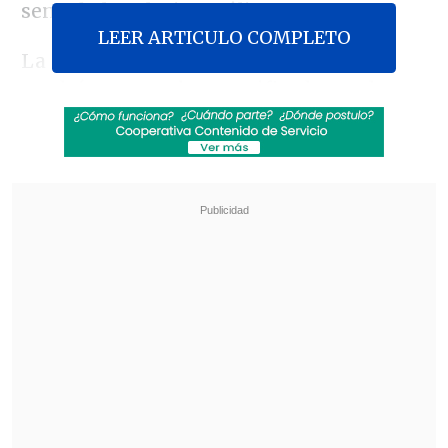
seno de la Iglesia católica.
LEER ARTICULO COMPLETO
La determinación de la Cámara Baja
tendrá que ser ahora ratificada en el
Senado en el segundo trámite legislativo
antes de que sea mandado al Ejecutivo
para su promulgación como ley.
Revisa también
Amparo Noguera demandó a banco tras sufrir
millonaria estafa
Chile y Venezuela oficializaron la reapertura
de sus relaciones consulares
Este "perfeccionamiento" legal pasó a