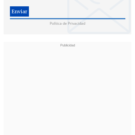
Política de Privacidad
Particularmente, "las autoridades
eclesiásticas de cualquier confesión
religiosa, sea de derecho público o
derecho privado, y, en general, los
obispos, pastores, ministros de culto,
diáconos, sacerdotes, religiosas u otras