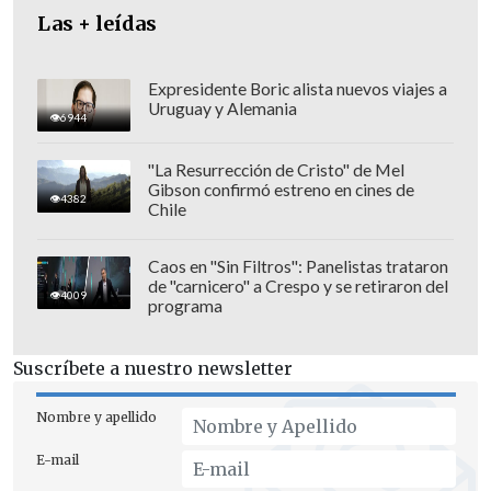
Las + leídas
Expresidente Boric alista nuevos viajes a
Uruguay y Alemania
6944
"La Resurrección de Cristo" de Mel
Gibson confirmó estreno en cines de
Este proyecto
busca ampliar el espectro
4382
Chile
de personas que están obligadas a
denunciar delitos cuando se refieran a
Caos en "Sin Filtros": Panelistas trataron
de "carnicero" a Crespo y se retiraron del
hechos ilícitos "cometidos en contra de
4009
programa
niños, niñas o adolescentes y/o adultos
que por sus condiciones físicas o
Suscríbete a nuestro newsletter
mentales requieren de especial
protección".
Nombre y apellido
E-mail