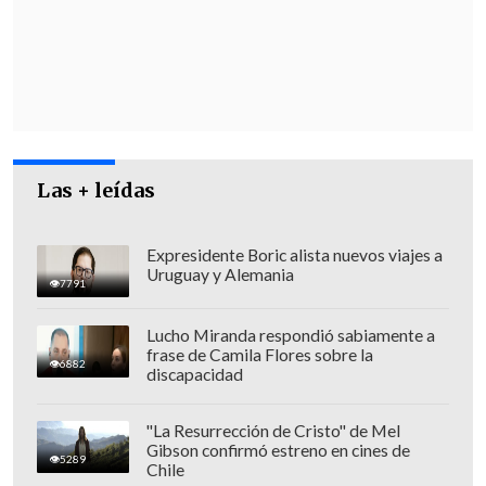
trasvasije de votos de Kaiser a Kast, eso
me parece indudable"
, complementó el
legislador.
[Lea también]
Johannes Kaiser: "Tengo
el mismo techo que Evelyn Matthei,
Las + leídas
estamos empatados técnicamente"
"Podría estar preparando su bajada"
Expresidente Boric alista nuevos viajes a
Uruguay y Alemania
7791
Respecto a la continuidad del candidato
del Partido Nacional Libertario en la
Lucho Miranda respondió sabiamente a
carrera presidencial, el timonel RN
frase de Camila Flores sobre la
6882
discapacidad
aseveró:
"No sé qué es lo que va a hacer
Johannes Kaiser en definitiva
. Todos
"La Resurrección de Cristo" de Mel
vimos hace dos semanas atrás que Kaiser
Gibson confirmó estreno en cines de
5289
Chile
dijo, por respeto a quienes lo habían