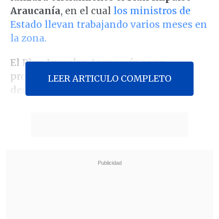
Araucanía
, en el cual
los ministros de
Estado llevan trabajando varios meses en
la zona.
El Plan Impulso Araucanía es un
programa de Gobierno que
busca el
LEER ARTICULO COMPLETO
desarrollo y la paz en la región
, con la
creación de un consejo para dialogar con
el pueblo mapuche, además de fomentar
la salud, educación y seguridad en la
zona y la representación legislativa.
Revisa también
José Antonio Neme protagonizó colisión en
Las Condes