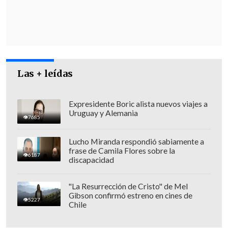
toques, y eso se va a anunciar el próximo
lunes", indicó el intendente de La
Araucanía,
Luis Mayol
.
Las + leídas
Expresidente Boric alista nuevos viajes a
Uruguay y Alemania
7685
Lucho Miranda respondió sabiamente a
frase de Camila Flores sobre la
6187
discapacidad
"La Resurrección de Cristo" de Mel
Gibson confirmó estreno en cines de
5227
Chile
El Mandatario anunciará en la Región de