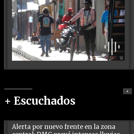
🕑
15:21
+
+ Escuchados
Alerta por nuevo frente en la zona