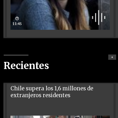
🕑
11:45
+
Recientes
Chile supera los 1,6 millones de
extranjeros residentes