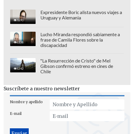
Expresidente Boric alista nuevos viajes a
Uruguay y Alemania
7693
Lucho Miranda respondió sabiamente a
frase de Camila Flores sobre la
6338
discapacidad
En ese sentido, la participación en el
torneo se cerrará
este miércoles 2 de
"La Resurrección de Cristo" de Mel
Gibson confirmó estreno en cines de
julio ante Puerto Rico.
5242
Chile
Suscríbete a nuestro newsletter
Nombre y apellido
E-mail