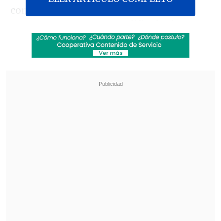
comenzaron con actitud, pero
nuevamente mostraron dificultades para
sostener el ritmo en el Parque Estadio
Nacional. Aunque lograron irse
con un
12-16 en el primer cuarto
, las visitantes
después demostraron su dominio con un
7-15.
Revisa también
Coquimbo Unido quiere estirar su hegemonía
en el clásico ante La Serena
¿Qué partido será transmitido por TV abierta
en la fecha 18 de la Liga de Primera?
El combinado nacional no despegó y sus