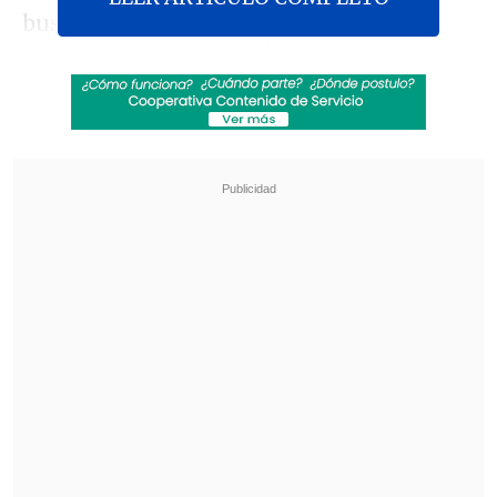
buscó dejar atrás el
duro debut frente a
Estados Unidos
y logró quedarse con el
primer cuarto por
15-12
. Sin embargo, la
reacción azteca fue inmediata para
firmar un parcial de 27-17 en el segundo
cuarto,
yéndose al descanso con ventaja
de 39-32.
Revisa también
Fiorentina oficializó el préstamo de Franco
Mastantuono
Ortiz: Ojalá Vozinha pueda competir a la par de
sus compañeros lo más pronto posible
En la segunda mitad, las nacionales