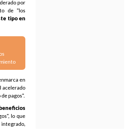
iderado por
o de "los
te tipo en
os
imiento
e enmarca en
el acelerado
 de pagos".
beneficios
gos", lo que
, integrado,