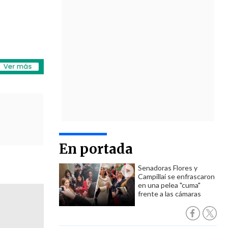
En portada
Senadoras Flores y
Campillai se enfrascaron
en una pelea "cuma"
frente a las cámaras