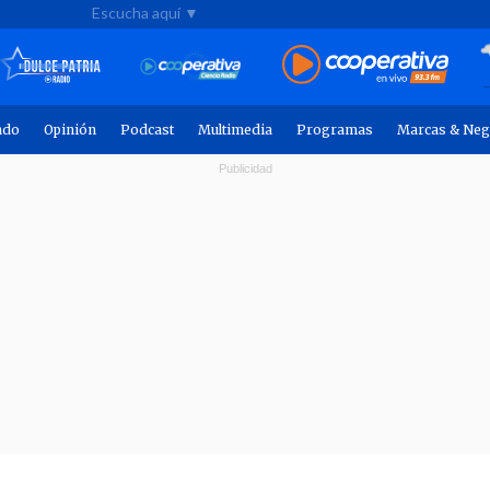
Escucha aquí ▼
ndo
Opinión
Podcast
Multimedia
Programas
Marcas & Neg