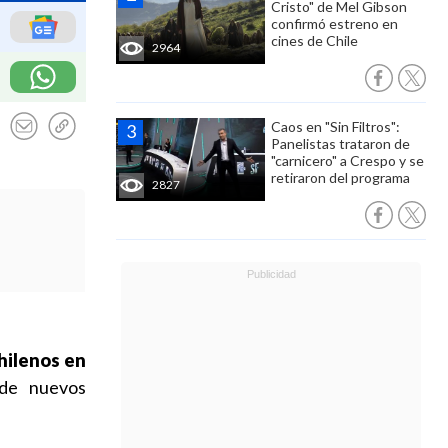
Cristo" de Mel Gibson
confirmó estreno en
cines de Chile
2964
Caos en "Sin Filtros":
Panelistas trataron de
"carnicero" a Crespo y se
retiraron del programa
2827
chilenos en
 de nuevos