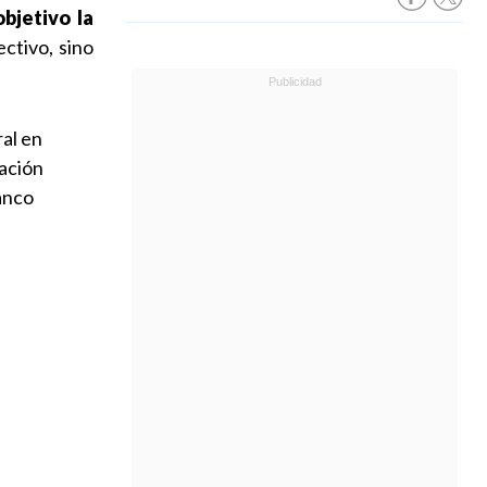
bjetivo la
ectivo, sino
al en
uación
anco