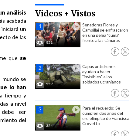
Videos + Vistos
un análisis
más acabada
Senadoras Flores y
 iniciará un
Campillai se enfrascaron
en una pelea "cuma"
ecto de las
frente a las cámaras
851
orme que
se
Capas antidrones
ayudan a hacer
"invisibles" a los
el mundo se
soldados ucranianos
559
que lo han
a tiempo y
das a nivel
Para el recuerdo: Se
 debe ser
cumplen dos años del
oro olímpico de Francisca
amiento del
Crovetto
324