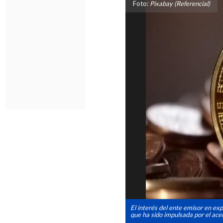
Foto:
Pixabay (Referencial)
El interés del ente emisor en exp
que ha sido impulsada por el ace