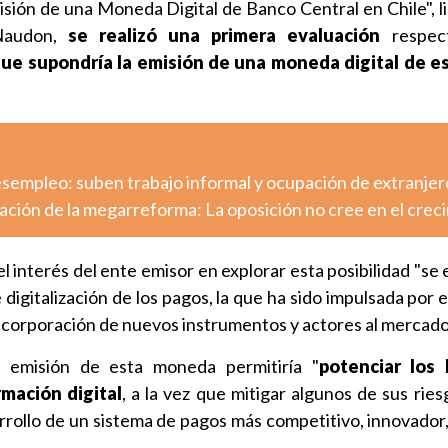
isión de una Moneda Digital de Banco Central en Chile", l
 Naudon,
se realizó una primera evaluación
respect
que supondría la emisión de una moneda digital de es
desempleo: suben trabajo informal y ocupación de extranjer
ación de la megarreforma: La oposición no cree en el crec
l interés del ente emisor en explorar esta posibilidad "s
digitalización de los pagos, la que ha sido impulsada por 
incorporación de nuevos instrumentos y actores al mercado
 emisión de esta moneda permitiría "
potenciar los 
rmación digital
, a la vez que mitigar algunos de sus ries
arrollo de un sistema de pagos más competitivo, innovador