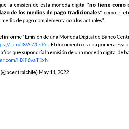
ue la emisión de esta moneda digital "
no tiene como o
lazo de los medios de pago tradicionales
", como el ef
 medio de pago complementario a los actuales".
 el informe “Emisión de una Moneda Digital de Banco Centr
tps://t.co/J8VG2CsPqj
. El documento es una primera eval
safíos que supondría la emisión de una moneda digital de b
tter.com/HXF6vaT1xN
 (@bcentralchile)
May 11, 2022