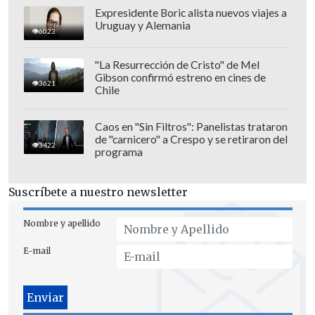
Atacama
. Así,
se va a convertir en un
Expresidente Boric alista nuevos viajes a
líder mundial en este mercado, como ya
Uruguay y Alemania
6023
lo es en el cobre
".
"La Resurrección de Cristo" de Mel
Gibson confirmó estreno en cines de
3621
Chile
Caos en "Sin Filtros": Panelistas trataron
de "carnicero" a Crespo y se retiraron del
3422
programa
Suscríbete a nuestro newsletter
Nombre y apellido
E-mail
"El protagonismo de Codelco es bueno