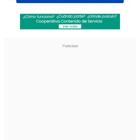
minero. Por eso la Estrategia Nacional
del Litio constituye un hito histórico
para el país, porque
estamos
construyendo un nuevo sueldo para
Chile
. En el país tenemos las mejores y
mayores reservas de litio del mundo y le
hemos dado al Estado un rol
fundamental en esta industria", aseveró
en su discurso.
Revisa también
Alcaldesa de Lo Espejo: Los impuestos sirven
para generar equidad, y con la reforma eso
quedó más lejano
Gobierno avanza con vetos para eliminar