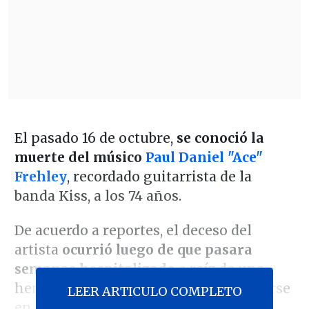
El pasado 16 de octubre,
se conoció la
muerte del músico
Paul Daniel "Ace"
Frehley
, recordado guitarrista de la
banda Kiss, a los 74 años.
De acuerdo a reportes, el deceso del
artista
ocurrió luego de que pasara
semanas hospitalizado
a raíz de una
hemorragia cerebral, que sufrió al caerse
LEER ARTICULO COMPLETO
en su estudio.