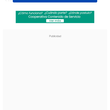
Revisa también
Aclamada película italiana "Diamanti" llegó a
los cines chilenos
De "Heartstopper" a Marvel: Kit Connor será
Cíclope en nueva película de "X-Men"
Asimismo, se informó que Frehley había
cancelado todas sus presentaciones del
2025, apuntando a "problemas de salud".
Revelan la causa de muerte de
Ace Frehley
Ahora bien, a casi un mes de su partida,