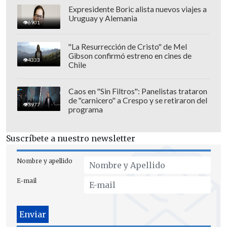
craneoencefálico
, producto de la caída
Expresidente Boric alista nuevos viajes a
que sufrió.
Uruguay y Alemania
6901
En este contexto, el citado medio indicó
"La Resurrección de Cristo" de Mel
que el golpe fue tan grave que le costó la
Gibson confirmó estreno en cines de
4333
Chile
vida y que
el deceso fue catalogado
como accidental.
Caos en "Sin Filtros": Panelistas trataron
de "carnicero" a Crespo y se retiraron del
3977
programa
Suscríbete a nuestro newsletter
Nombre y apellido
E-mail