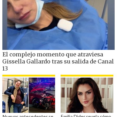
En torno a lo cual comentaron que
"siendo el espectro radioeléctrico un
bien público, administrado por el Estado
a través de la Institucionalidad del
Ministerio de Transportes y
Telecomunicaciones,
solicitamos que se
de el derecho de preferencia a la
comunicación radial nacional, en el
sentido del cumplimiento del principio
de reciprocidad que ha sido nulo
en la
aplicación en el país de origen de los
capitales del grupo Iberoamerican
(perteneciente al Grupo Latino de Radio)
hacia inversionistas chilenos del rubro".
Los 27 senadores que votaron a favor