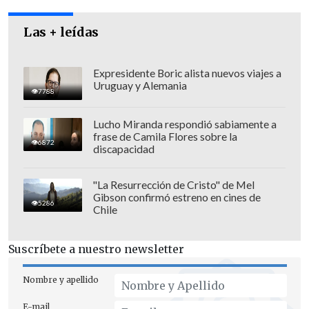
en forma previa que en el país de origen
Las + leídas
se otorgan a los chilenos derechos y
obligaciones similares a las condiciones
de que gozarán estos solicitantes en
Expresidente Boric alista nuevos viajes a
Uruguay y Alemania
nuestro país
. Igual exigencia deberá
7788
cumplirse para adquirir una concesión
Lucho Miranda respondió sabiamente a
existente".
frase de Camila Flores sobre la
6872
discapacidad
El senador RN
Antonio Horvath
explicó
"La Resurrección de Cristo" de Mel
que "
el Senado está pidiendo que se
Gibson confirmó estreno en cines de
5286
cumpla la ley y le está pidiendo al
Chile
Gobierno que ejerza las facultades que
tiene para estos efectos. Es un proceso
Suscríbete a nuestro newsletter
entre un poder del estado y otro
. El
Nombre y apellido
ministro de Transportes y
telecomunicación y el ministro de
E-mail