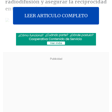
radiodifusión y asegurar la reciprocidad
entre los países"
.
LEER ARTICULO COMPLETO
El texto fue aprobado de
manera
unánime
por la Cámara Alta, tras ser
presentado por los senadores Baldo
Prokurica, Carlos Bianchi, Carlos Cantero,
Francisco Chahuán, Eduardo Frei,
Alejandro García-Huidobro, Antonio
Horvath, Carlos Kuschel, Carlos Larraín,
Víctor Pérez, Jaime Quintana, Eugenio
Tuma y Patricio Walker.
Revisa también
"Lloraba preocupado": la reacción de Neme