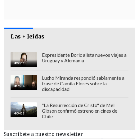
Las + leídas
Expresidente Boric alista nuevos viajes a
Uruguay y Alemania
8011
Lucho Miranda respondió sabiamente a
frase de Camila Flores sobre la
7604
discapacidad
"DESACATO A LA CORTE IDH"
"La Resurrección de Cristo" de Mel
En 2022, la Corte Interamericana de
Gibson confirmó estreno en cines de
5423
Chile
Derechos Humanos (Corte IDH) ordenó al
Estado
no ejecutar la orden de libertad
Suscríbete a nuestro newsletter
generada tras dicho indulto
porque "no