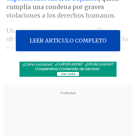
cumplía una condena por graves
violaciones a los derechos humanos.
Una decisión que contraviene
"las
obligaciones internacionales del Estado
LEER ARTICULO COMPLETO
e incumple las órdenes emitidas por la
comisión"
, apuntó el organismo en un
comunicado.
Revisa también
Netanyahu rechaza plan de Trump que
contempla desarme de Hamás y repliegue de
Israel en Gaza
El papa urgió a Ucrania y Rusia a que detengan
los ataques a objetivos civiles