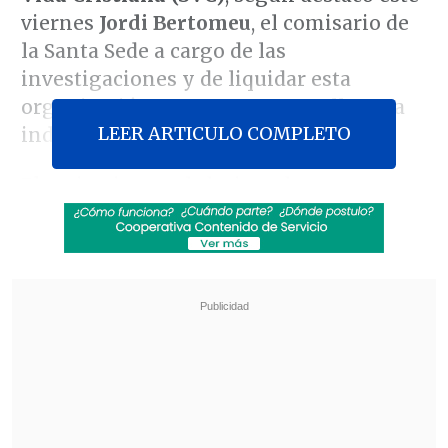
viernes
Jordi Bertomeu
, el comisario de
la Santa Sede a cargo de las
investigaciones y de liquidar esta
organización y otras anexas a ella para
LEER ARTICULO COMPLETO
indemnizar a las víctimas.
El emisario papal, designado por
Francisco y
ratificado por León XIV
,
estimó en declaraciones a periodistas
que
las víctimas pueden llegar a ser el
doble,
e instó a las autoridades peruanas
a
aplicar sanciones y reclamar la
entrega del laico Luis Fernando Figari
,
fundador de esta sociedad
, que reside en
Italia.