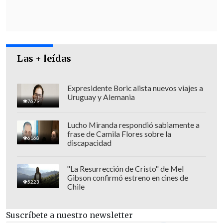
empezar para
explicar todo el trauma
que les ha supuesto haber pertenecido a
una organización que fue declarada en
su momento como sectaria
", señaló
Las + leídas
Bertomeu, al destacar la novedad que
supone que la Iglesia reconozca que ha
tenido organizaciones sectarias alejadas
Expresidente Boric alista nuevos viajes a
Uruguay y Alemania
de sus propósitos más elementales.
7679
Lucho Miranda respondió sabiamente a
frase de Camila Flores sobre la
6168
discapacidad
"La Resurrección de Cristo" de Mel
Gibson confirmó estreno en cines de
5223
Chile
Suscríbete a nuestro newsletter