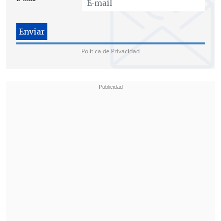
familiar
llega un mensaje que gatilla
una conversación"
, dijo Muñoz.
"Lo que nos interesa —añadió— es
Política de Privacidad
perturbar lo menos posible a las familias,
pero, al mismo tiempo,
generar este
mensaje y esta discusión
respecto de
cómo logramos entre todos estar seguros
de que el domingo 21, cuando estemos ya
todos de vuelta, estemos todos juntos y
no tengamos que lamentar, como el año
pasado, 70 personas fallecidas en nuestro
país".