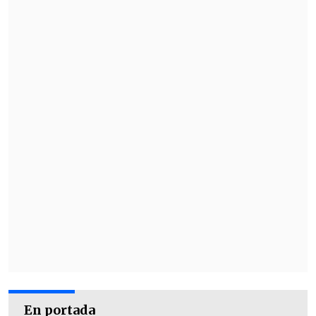
Colaboración entre el Gobierno y las
empresas de telecomunicaciones
En portada