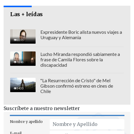
Las + leídas
Expresidente Boric alista nuevos viajes a
Uruguay y Alemania
8015
Lucho Miranda respondió sabiamente a
frase de Camila Flores sobre la
7646
discapacidad
"La Resurrección de Cristo" de Mel
Gibson confirmó estreno en cines de
"A todos les va a llegar un solo mensaje,
5433
Chile
un único mensaje.
La idea es distribuirlo
en tres momentos distintos y de esa
Suscríbete a nuestro newsletter
manera vamos generando tres
momentos en este fin de semana largo
Nombre y apellido
de Fiestas Patrias en los cuales al grupo
E-mail