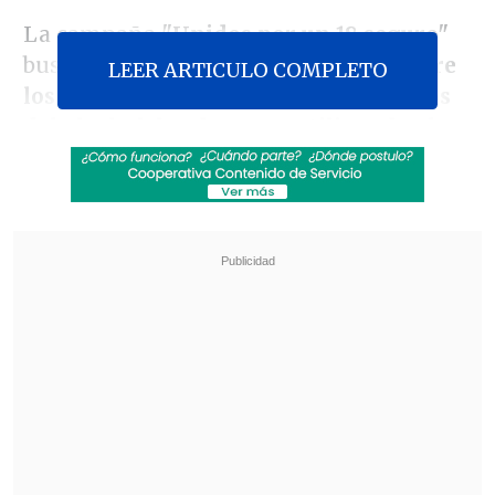
La campaña
"Unidos por un 18 seguro"
busca
concientizar a la población sobre
LEER ARTICULO COMPLETO
los riesgos de conducir bajo los efectos
del alcohol, las drogas o utilizando el
teléfono
, en un plan que busca disminuir
la cifra de
70 personas fallecidas en
accidentes de tránsito durante las
celebraciones patrias de 2024
.
Revisa también
Operativo en Costanera Norte dejó ocho
detenidos por conducción temeraria: Uno
marcó 184 km/h
Escolta del exministro Cordero frustró a
disparos un portonazo en Vitacura