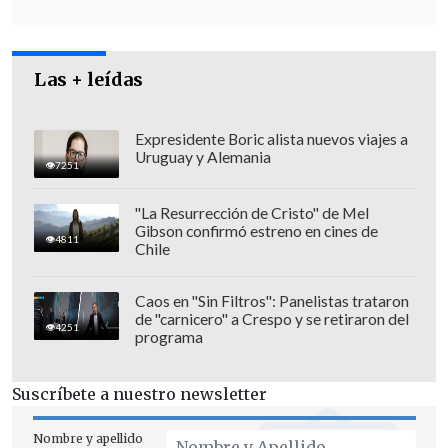
inhabilitación de por vida para Orpis a
ejercer cargos públicos
.
Las + leídas
Expresidente Boric alista nuevos viajes a
Uruguay y Alemania
7251
"La Resurrección de Cristo" de Mel
Gibson confirmó estreno en cines de
4811
Chile
Caos en "Sin Filtros": Panelistas trataron
de "carnicero" a Crespo y se retiraron del
4251
programa
Otra de las involucradas en el caso es la
Suscríbete a nuestro newsletter
ex diputada
Marta Isasi
,
quien arriesga
una pena de siete años por cohecho y
Nombre y apellido