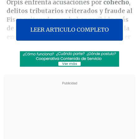
Orpis enfrenta acusaciones por
cohecho
,
delitos tributarios reiterados y fraude al
Fisco reiterado
,
por haber recibido más
de 233 millones de pesos por parte de la
LEER ARTICULO COMPLETO
empresa Corpesca
a cambio de favorecer
sus intereses en el Parlamento.
Revisa también
Colombiano fue asesinado a balazos en un cité
de La Cisterna
Kast arribó a Colombia para asistir a la
asunción de Abelardo de la Espriella
La Fiscalía se basa en que el ex senador
entre 2009 y 2010 y en 2013, estando en el