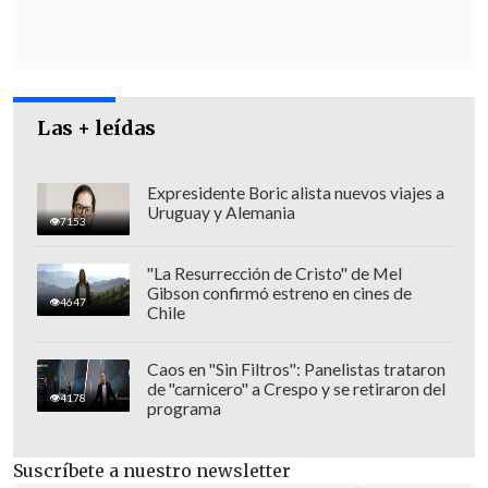
encuentro que tuvo lugar en la sede en
Santiago de la Comisión Económica para
América Latina y el Caribe (Cepal), se
solicitó a la dirección del espacio un
Las + leídas
plazo de seis meses para elaborar un
plan de implementación
, estableciendo
responsables e instando a cada estado a
Expresidente Boric alista nuevos viajes a
Uruguay y Alemania
generar las bajadas del Acuerdo a su
7153
realidad territorial específica.
"La Resurrección de Cristo" de Mel
Gibson confirmó estreno en cines de
4647
Chile
Caos en "Sin Filtros": Panelistas trataron
de "carnicero" a Crespo y se retiraron del
4178
programa
Suscríbete a nuestro newsletter