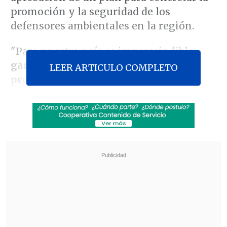
promoción y la seguridad de los
defensores ambientales en la región.
"Para nuestro país es imprescindible
garantizar un entorno seguro y
LEER ARTICULO COMPLETO
propicio para quienes promueven y
defienden el medioambiente
, garantizar
sus derechos y contar con medidas de
respuesta (...) Este es, sin dudas, el
principal hito de esta COP", dijo el
subsecretario de Medio Ambiente,
Maximiliano Proaño
.
Revisa también
Cayó banda que operaba secuestros, armas y