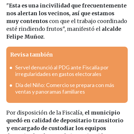
"
Esta es una incivilidad que frecuentemente
nos alertan los vecinos, así que estamos
muy contentos
con que el trabajo coordinado
esté rindiendo frutos", manifestó el
alcalde
Felipe Muñoz
.
Revisa también
Servel denunció al PDG ante Fiscalía por
irregularidades en gastos electorales
Día del Niño: Comercio se prepara con más
ventas y panoramas familiares
Por disposición de la Fiscalía,
el municipio
quedó en calidad de depositario transitorio
y encargado de custodiar los equipos