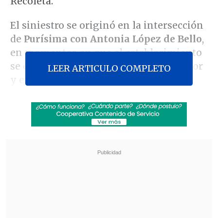
Recoleta.
El siniestro se originó en la intersección
de
Purísima con Antonia López de Bello
,
en momentos en que el establecimiento
se encontraba con público en su interior
LEER ARTICULO COMPLETO
y en pleno funcionamiento.
Revisa también
Nuevo plan para corredores de transporte
público no convence a alcaldes del Biobío
"Sin fachadas": SII y CNC lanzan plataforma
para denunciar locales comerciales
sospechosos
Ante la magnitud de la emergencia, el