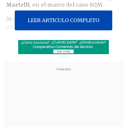
Martelli
, en el marco del caso SQM.
Martelli fue imputado por pagos a su
LEER ARTICULO COMPLETO
empresa Asesorías y Negocios (AyN)
desde SQM Salar por 246 millones de
pesos
, cuyo destino habría sido la
precampaña de la actual Presidenta de la
República.
Revisa también
Cámaras de televigilancia delataron venta de
drogas en rucos de Antofagasta
Cannabis medicinal en Chile: Las tres vías
legales para acceder a tratamientos con
receta médica