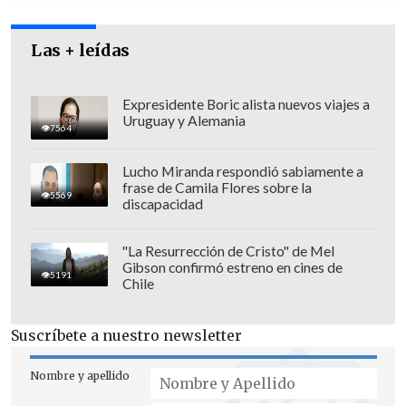
Las + leídas
Expresidente Boric alista nuevos viajes a
Uruguay y Alemania
7564
Lucho Miranda respondió sabiamente a
frase de Camila Flores sobre la
5569
discapacidad
"La Resurrección de Cristo" de Mel
Gibson confirmó estreno en cines de
"
El imputado Contesse generó ingresos
5191
Chile
injustificados en el patrimonio social a
favor del imputado Martelli
por un total
Suscríbete a nuestro newsletter
bruto de 245 millones 999 mil 332 pesos",
precisó la autoridad.
Nombre y apellido