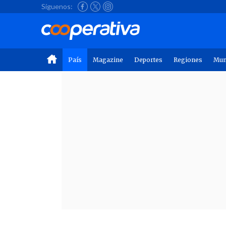
Síguenos:
País
Magazine
Deportes
Regiones
Mu