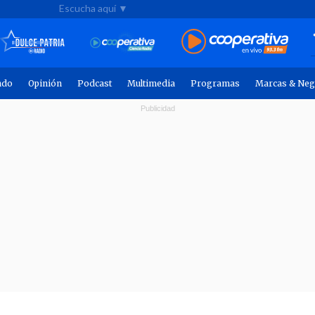
Escucha aquí ▼
ndo
Opinión
Podcast
Multimedia
Programas
Marcas & Neg