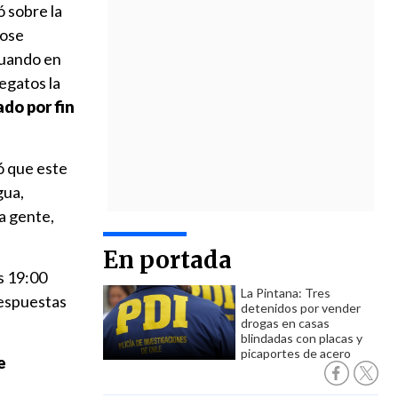
 sobre la
dose
cuando en
legatos la
do por fin
ó que este
gua,
la gente,
En portada
as 19:00
La Pintana: Tres
 respuestas
detenidos por vender
drogas en casas
blindadas con placas y
picaportes de acero
e