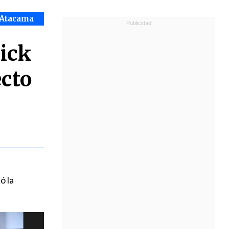
 Atacama
ick
ecto
ó la