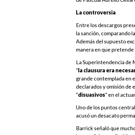
La controversia
Entre los descargos pres
la sanción, comparando la
Además del supuesto exce
manera en que pretende s
La Superintendencia de 
"
la clausura era necesa
grande contemplada en el 
declarados y omisión de e
"
disuasivos
" en el actua
Uno de los puntos central
acusó un desacato perman
Barrick señaló que mucho