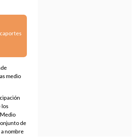
icaportes
nde
tas medio
icipación
 los
e Medio
Conjunto de
n a nombre