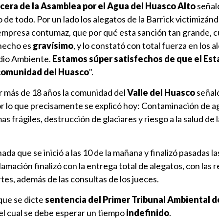
cera de la Asamblea por el
Agua del Huasco Alto
señaló
 de todo. Por un lado los alegatos de la Barrick victimizán
empresa contumaz, que por qué esta sanción tan grande, 
 hecho es
gravísimo
, y lo constató con total fuerza en los a
dio Ambiente.
Estamos súper satisfechos de que el Esta
 comunidad del Huasco
".
r más de 18 años la comunidad del
Valle del Huasco
señal
or lo que precisamente se explicó hoy: Contaminación de a
 frágiles, destrucción de glaciares y riesgo a la salud de 
da que se inició a las 10 de la mañana y finalizó pasadas l
lamación finalizó con la entrega total de alegatos, con las
es, además de las consultas de los jueces.
que se dicte
sentencia del Primer Tribunal Ambiental d
 el cual se debe esperar un tiempo
indefinido
.