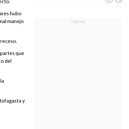
ecto.
iares hubo
 mal manejo
n receso.
 partes que
o del
la
tofagasta y