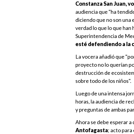
Constanza San Juan, vo
audiencia que "ha tendido
diciendo que no son una 
verdad lo que lo que han
Superintendencia de Me
esté defendiendo a la
La vocera añadió que "po
proyecto no lo querían p
destrucción de ecosistemas
sobre todo de los niños".
Luego de una intensa jorna
horas, la audiencia de rec
y preguntas de ambas part
Ahora se debe esperar a 
Antofagasta
; acto para