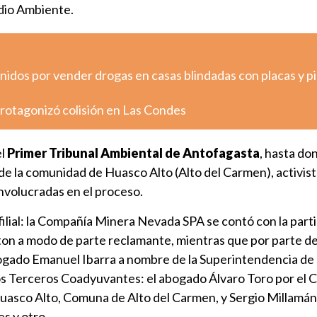
dio Ambiente.
nidos por vender drogas en casas blindadas con placas y p
otagonizó colisión en Las Condes
el
Primer Tribunal Ambiental de Antofagasta
, hasta do
de la comunidad de Huasco Alto (Alto del Carmen), activis
involucradas en el proceso.
 filial: la Compañía Minera Nevada SPA se contó con la part
ton a modo de parte reclamante, mientras que por parte de
ogado Emanuel Ibarra a nombre de la Superintendencia d
s Terceros Coadyuvantes: el abogado Álvaro Toro por el 
Huasco Alto, Comuna de Alto del Carmen, y Sergio Millamá
es y otro.