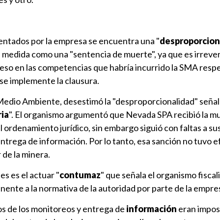
entados por la empresa se encuentra una "
desproporcion
 medida como una "sentencia de muerte", ya que es irrever
so en las competencias que habría incurrido la SMA respe
e implemente la clausura.
Medio Ambiente, desestimó la "desproporcionalidad" seña
ria
". El organismo argumentó que Nevada SPA recibió la m
ordenamiento jurídico, sin embargo siguió con faltas a su
ntrega de información. Por lo tanto, esa sanción no tuvo 
r de la minera.
es es el actuar "
contumaz
" que señala el organismo fiscal
ente a la normativa de la autoridad por parte de la empre
s de los monitoreos y entrega de
información
eran impos