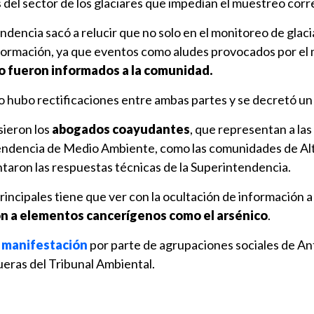
s del sector de los glaciares que impedían el muestreo corr
ndencia sacó a relucir que no solo en el monitoreo de glac
formación, ya que eventos como aludes provocados por el
o fueron informados a la comunidad.
, no hubo rectificaciones entre ambas partes y se decretó u
sieron los
abogados coayudantes
, que representan a las
endencia de Medio Ambiente, como las comunidades de Alt
aron las respuestas técnicas de la Superintendencia.
rincipales tiene que ver con la ocultación de información a 
ón a elementos cancerígenos como el arsénico
.
a
manifestación
por parte de agrupaciones sociales de An
ueras del Tribunal Ambiental.