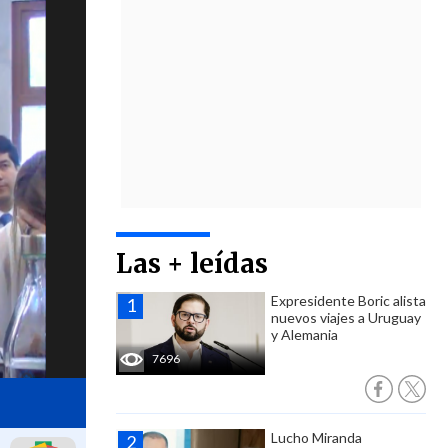
Las + leídas
Expresidente Boric alista
nuevos viajes a Uruguay
y Alemania
7696
Lucho Miranda