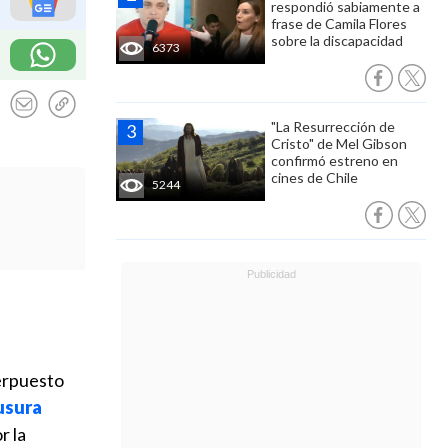
respondió sabiamente a
frase de Camila Flores
sobre la discapacidad
6373
"La Resurrección de
Cristo" de Mel Gibson
confirmó estreno en
cines de Chile
5244
terpuesto
usura
r la