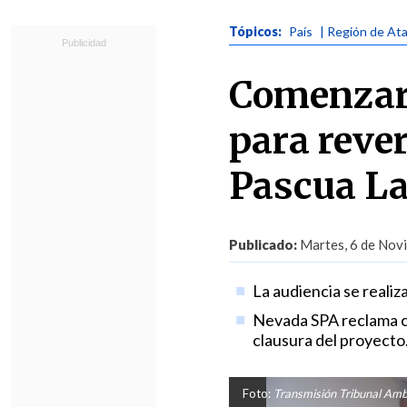
Tópicos:
País
| Región de At
Comenzaro
para rever
Pascua L
Publicado:
Martes, 6 de Novi
La audiencia se realiz
Nevada SPA reclama c
clausura del proyecto
Foto:
Transmisión Tribunal Amb