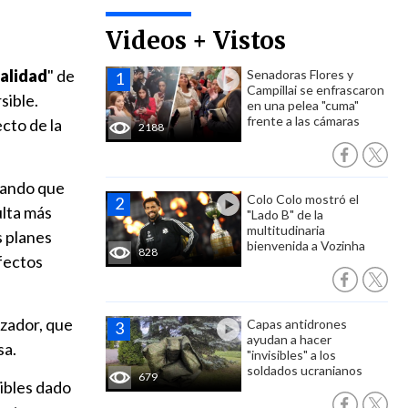
Videos + Vistos
alidad
" de
Senadoras Flores y
Campillai se enfrascaron
sible.
en una pelea "cuma"
frente a las cámaras
cto de la
2188
lando que
Colo Colo mostró el
ulta más
"Lado B" de la
multitudinaria
s planes
bienvenida a Vozinha
828
efectos
izador, que
Capas antidrones
ayudan a hacer
sa.
"invisibles" a los
soldados ucranianos
679
ibles dado