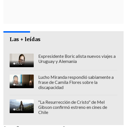
solo horas de iniciarla huelga seca,
como una forma de lograr mi descanso
físico en esta tierra
, pero también
siendo consciente de que mi vida
continuará, reiniciando en la otra
Las + leídas
dimensión de la existencia de las vidas
en el universo", expresó el machi.
Expresidente Boric alista nuevos viajes a
Uruguay y Alemania
7732
Lucho Miranda respondió sabiamente a
frase de Camila Flores sobre la
6658
discapacidad
"La Resurrección de Cristo" de Mel
Gibson confirmó estreno en cines de
5261
Chile