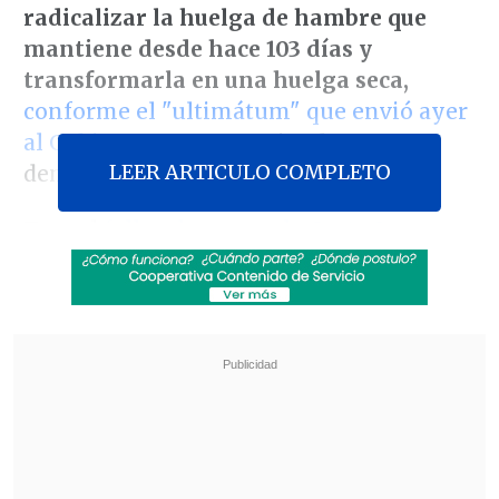
radicalizar la huelga de hambre que
mantiene desde hace 103 días y
transformarla en una huelga seca,
conforme el "ultimátum" que envió ayer
al Gobierno
para que atienda sus
LEER ARTICULO COMPLETO
demandas.
Tras el
fallo adverso en la Corte Suprema
,
la vocera del machi, Cristina Romo,
anunció que a partir de la última
medianoche Córdova le otorgaría un
plazo de 24 horas "al Gobierno para dar
solución a todo el petitorio de todos los
presos político mapuche", antes de
comenzar la huelga seca.