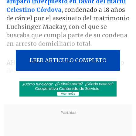
amparo interpuesto en favor del machi
Celestino Córdova
, condenado a 18 años
de cárcel por el asesinato del matrimonio
Luchsinger Mackay, con el que se
buscaba que cumpla parte de su condena
en arresto domiciliario total.
LEER ARTICULO COMPLETO
AHORA: Corte Suprema rechaza recurso
de amparo de Celestino Córdova y
determina que "no se desprende que la
privación de libertad que afecta al
amparado se enmarque en alguna de
las hipótesis de ilegalidad".
pic.twitter.com/LS0uNVMXko
— Poder Judicial Chile
(@PJudicialChile)
August 13, 2020