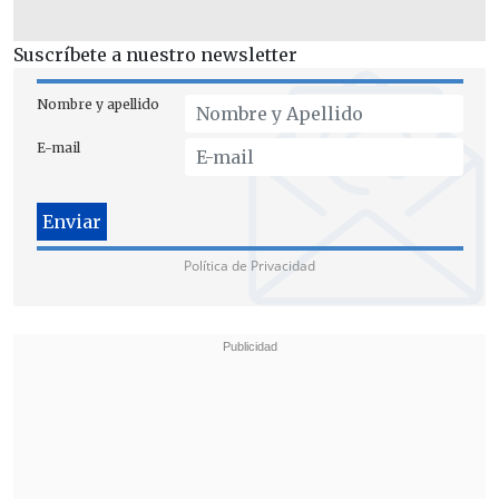
Internacional del Trabajo (OIT), el
máximo tribunal expuso que éste "no
Suscríbete a nuestro newsletter
impide" interpretar los preceptos ni
compatibilizarlos con las disposiciones
Nombre y apellido
de derecho nacional.
E-mail
Política de Privacidad