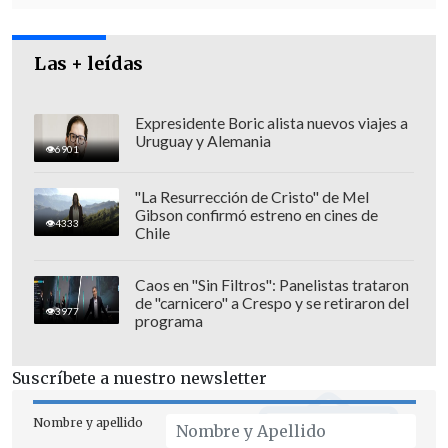
multas que van desde las 10 a las 100
UTM, es decir
hasta seis millones de
pesos
. A los reincidentes, se les puede
Las + leídas
aplicar el doble del máximo establecido,
que son hasta 200 UTM, o sea
hasta 12
Expresidente Boric alista nuevos viajes a
Uruguay y Alemania
millones de pesos
.
6901
"La Resurrección de Cristo" de Mel
Gibson confirmó estreno en cines de
4333
Chile
Caos en "Sin Filtros": Panelistas trataron
de "carnicero" a Crespo y se retiraron del
3977
programa
Suscríbete a nuestro newsletter
Nombre y apellido