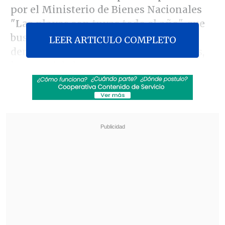
por el Ministerio de Bienes Nacionales
"
Las playas son tuyas todo el año
", que
busca generar conciencia sobre el
LEER ARTICULO COMPLETO
derecho al libre acceso a estos espacios,
la seremi de la cartera en Los Lagos,
Pamela Lagos Pichipil
, destacó que "
los
ciudadanos tienen el derecho de poder
acceder a las playas de ríos, lagos y mar
.
No se les puede impedir el acceso y en
caso de denuncias pueden acceder a la
página
www.bienesnacionales.cl
, o
pueden ir presencialmente a las oficinas
provinciales y a la seremía regional".
Revisa también